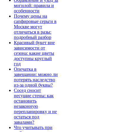
Обрамление и уход за
могилой: правила и
особенности
Почему цены на
сапфировые серьги в
Москве могут
отличаться в разы:
подробный разбор
Красивый букет вне
зависимости от
сезона: какие цветы
доступны круглый
год
Опечатка в
завещании: можно ли
потерять наследство
из-за одной буквы?
Сосед сносит
несущие стены: как
остановить
незаконную
перепланировку и не
остаться под
завалами?
Что учитывать при