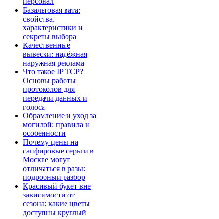
персонал
Базальтовая вата:
свойства,
характеристики и
секреты выбора
Качественные
вывески: надёжная
наружная реклама
Что такое IP TCP?
Основы работы
протоколов для
передачи данных и
голоса
Обрамление и уход за
могилой: правила и
особенности
Почему цены на
сапфировые серьги в
Москве могут
отличаться в разы:
подробный разбор
Красивый букет вне
зависимости от
сезона: какие цветы
доступны круглый