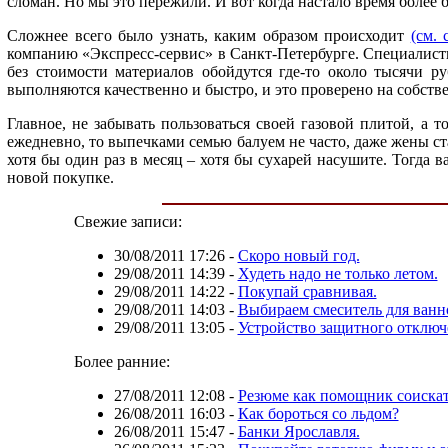
сломан. Но мы это пережили. И вот когда настало время более 
Сложнее всего было узнать, каким образом происходит
(см. 
компанию «Экспресс-сервис» в Санкт-Петербурге. Специалисты
без стоимости материалов обойдутся где-то около тысячи ру
выполняются качественно и быстро, и это проверено на собств
Главное, не забывать пользоваться своей газовой плитой, а 
ежедневно, то выпечками семью балуем не часто, даже жены ста
хотя бы один раз в месяц – хотя бы сухарей насушите. Тогда 
новой покупке.
Свежие записи:
30/08/2011 17:26
-
Скоро новый год.
29/08/2011 14:39
-
Худеть надо не только летом.
29/08/2011 14:22
-
Покупай сравнивая.
29/08/2011 14:03
-
Выбираем смеситель для ванн
29/08/2011 13:05
-
Устройство защитного отключ
Более ранние:
27/08/2011 12:08
-
Резюме как помощник соискат
26/08/2011 16:03
-
Как бороться со льдом?
26/08/2011 15:47
-
Банки Ярославля.