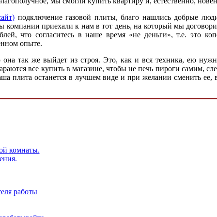
благополучное, мы смогли купить квартиру и, естественно, новен
сайт)
подключение газовой плиты, благо нашлись добрые люди,
 компании приехали к нам в тот день, на который мы договори
блей, что согласитесь в наше время «не деньги», т.е. это ко
енном опыте.
то она так же выйдет из строя. Это, как и вся техника, ею ну
раются все купить в магазине, чтобы не печь пироги самим, сле
ваша плита останется в лучшем виде и при желании сменить ее,
ой комнаты.
ения.
еля работы