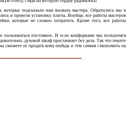
ькую плиту, глядя на которую сердце радовалось!
 которые подсказали нам вызвать мастера. Обратились мы в
лись и провели установку плиты. Вообще, все работы мастеров
пейки, которые не сложно потратить. Кроме того, все работы
жно пользоваться постоянно. И если конфорками мы пользуемся
довательно, духовой шкаф простаивает без дела. Так что пеките
 вы сможете ее продать кому-нибудь и тем самым сэкономить на