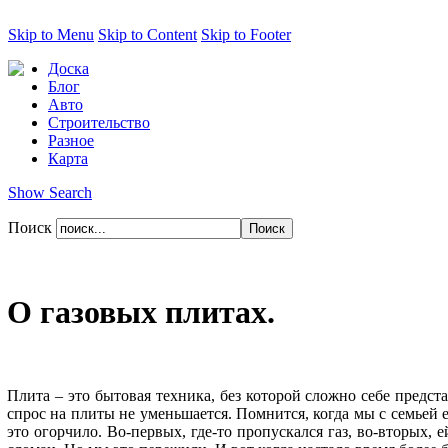
Skip to Menu
Skip to Content
Skip to Footer
Доска
Блог
Авто
Строительство
Разное
Карта
Show Search
Поиск
О газовых плитах.
Плита – это бытовая техника, без которой сложно себе предст
спрос на плиты не уменьшается. Помнится, когда мы с семьей е
это огорчило. Во-первых, где-то пропускался газ, во-вторых,