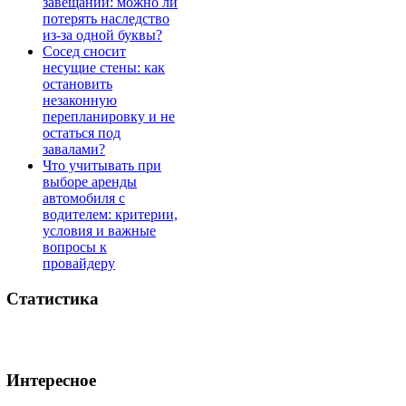
завещании: можно ли
потерять наследство
из-за одной буквы?
Сосед сносит
несущие стены: как
остановить
незаконную
перепланировку и не
остаться под
завалами?
Что учитывать при
выборе аренды
автомобиля с
водителем: критерии,
условия и важные
вопросы к
провайдеру
Статистика
Интересное