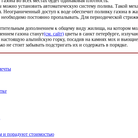
газона во всех местах будет одинаковая плотность.
ты можно установить автоматическую систему полива. Такой мех
я. Неограниченный доступ к воде обеспечит поливку газона в жар
о необходимо постоянно пропалывать. Для периодической стрижк
итительным дополнением к общему виду жилища, на котором мож
ением газона станут
(см. сайт)
цветы в санкт петербурге, излуч
 настоящую альпийскую горку, посадив на камнях мох и вьющиеся
о не стоит забывать подстригать их и содержать в порядке.
мечты
тке
а
м и порадуют стоимостью