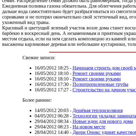
семян. Распределение семян должно быть равномерным, тогда у 
Ежедневная поливка газона обязательна. Для облегчения рабо
дальше вода самостоятельно будет разбрызгиваться из смесител
сорняками и не потерял окончательно свой эстетичный вид, ег
ухоженный вид травы.
Красивый и цветущий зеленый участок возле дома станет восх
барбекю в воскресный день. А незаменимым и приятным украш
местом отдыха, если на нем сделать композицию из камней или
высажены карликовые деревья или небольшие кустарники, тольк
Свежие записи:
16/05/2012 18:25
-
Начинаем строить дом своей 
16/05/2012 18:10
-
Ремонт своими руками
16/05/2012 18:10
-
Ремонт своими руками
16/05/2012 17:30
-
Полипропиленовые трубы
16/05/2012 17:27
-
Строительство на дачном учас
Более ранние:
14/05/2012 20:03
-
Дешёвая теплоизоляция
04/05/2012 06:28
-
Технологии укладки ламинат
29/04/2012 08:34
-
Новые идеи для нового дома
29/04/2012 08:23
-
На новом месте
28/04/2012 14:40
-
Двери Оникс удивят качество