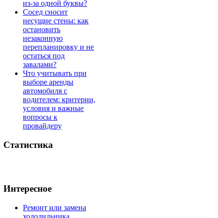
из-за одной буквы?
Сосед сносит
несущие стены: как
остановить
незаконную
перепланировку и не
остаться под
завалами?
Что учитывать при
выборе аренды
автомобиля с
водителем: критерии,
условия и важные
вопросы к
провайдеру
Статистика
Интересное
Ремонт или замена
холодильника