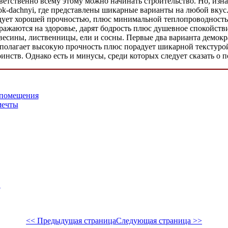
тветственно всему этому можно начинать строительство. Но, изн
selok-dachnyi, где представлены шикарные варианты на любой вк
радует хорошей прочностью, плюс минимальной теплопроводност
ражаются на здоровье, дарят бодрость плюс душевное спокойстви
есины, лиственницы, ели и сосны. Первые два варианта демокр
редполагает высокую прочность плюс порадует шикарной текстуро
оинств. Однако есть и минусы, среди которых следует сказать о 
 помещения
мечты
а
<< Предыдущая страница
Следующая страница >>