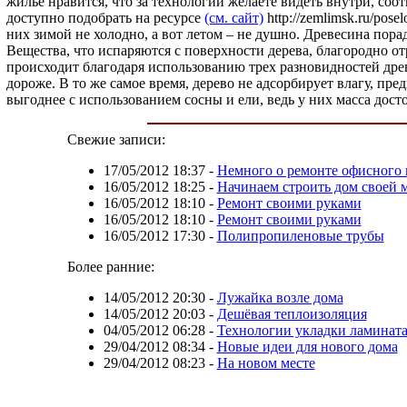
жилье нравится, что за технологии желаете видеть внутри, соо
доступно подобрать на ресурсе
(см. сайт)
http://zemlimsk.ru/po
них зимой не холодно, а вот летом – не душно. Древесина по
Вещества, что испаряются с поверхности дерева, благородно от
происходит благодаря использованию трех разновидностей древ
дороже. В то же самое время, дерево не адсорбирует влагу, п
выгоднее с использованием сосны и ели, ведь у них масса дост
Свежие записи:
17/05/2012 18:37
-
Немного о ремонте офисного
16/05/2012 18:25
-
Начинаем строить дом своей 
16/05/2012 18:10
-
Ремонт своими руками
16/05/2012 18:10
-
Ремонт своими руками
16/05/2012 17:30
-
Полипропиленовые трубы
Более ранние:
14/05/2012 20:30
-
Лужайка возле дома
14/05/2012 20:03
-
Дешёвая теплоизоляция
04/05/2012 06:28
-
Технологии укладки ламинат
29/04/2012 08:34
-
Новые идеи для нового дома
29/04/2012 08:23
-
На новом месте