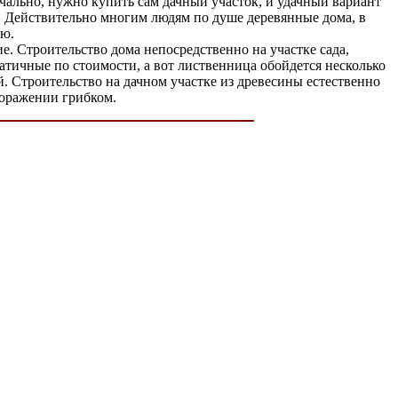
ачально, нужно купить сам дачный участок, и удачный вариант
ус. Действительно многим людям по душе деревянные дома, в
ью.
е. Строительство дома непосредственно на участке сада,
атичные по стоимости, а вот лиственница обойдется несколько
й. Строительство на дачном участке из древесины естественно
поражении грибком.