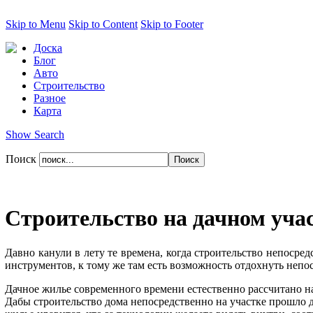
Skip to Menu
Skip to Content
Skip to Footer
Доска
Блог
Авто
Строительство
Разное
Карта
Show Search
Поиск
Строительство на дачном уча
Давно канули в лету те времена, когда строительство непосред
инструментов, к тому же там есть возможность отдохнуть неп
Дачное жилье современного времени естественно рассчитано на
Дабы строительство дома непосредственно на участке прошло д