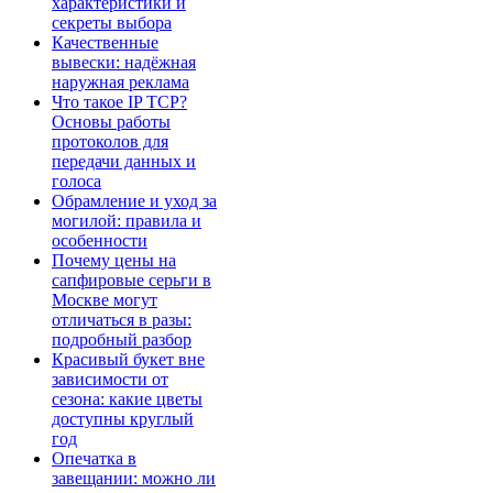
характеристики и
секреты выбора
Качественные
вывески: надёжная
наружная реклама
Что такое IP TCP?
Основы работы
протоколов для
передачи данных и
голоса
Обрамление и уход за
могилой: правила и
особенности
Почему цены на
сапфировые серьги в
Москве могут
отличаться в разы:
подробный разбор
Красивый букет вне
зависимости от
сезона: какие цветы
доступны круглый
год
Опечатка в
завещании: можно ли