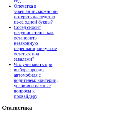
год
Опечатка в
завещании: можно ли
потерять наследство
из-за одной буквы?
Сосед сносит
несущие стены: как
остановить
незаконную
перепланировку и не
остаться под
завалами?
Что учитывать при
выборе аренды
автомобиля с
водителем: критерии,
условия и важные
вопросы к
провайдеру
Статистика