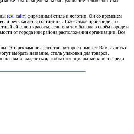
ица может быть нацелена на обслуживание только элитных
ажны
(см. сайт)
фирменный стиль и логотип. Он со временем
 если речь касается гостиницы. Тоже самое произойдёт и с
ный ей салон красоты, если она там бывала в своём городе и
симости от города или района расположения организации. Всё
алы. Это рекламное агентство, которое поможет Вам заявить о
огут выбрать название, стиль упаковки для товаров,
очень важно выделиться, чтобы потенциальный клиент среди