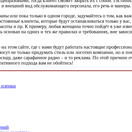
дноразовыми, тогда клиент сможет забрать их с собой. Гостин
 но и внешний вид обслуживающего персонала, его речь и манеры.
раны или пока только в одном городе, задумайтесь о том, как в
остоянные клиенты, которые будут останавливаться только у вас,
оты и пр. К примеру, любая женщина точно пойдёт в уже извест
ь основан на одних и тех же правилах и требованиях, вне зави
)
на этом сайте, где с вами будут работать настоящие профессион
огут не только придумать стиль или логотип компании, но и пом
сюду, даже сарафанное радио – и то реклама. По этой причине 
реативного подхода вам не обойтись!
 пленки
ений