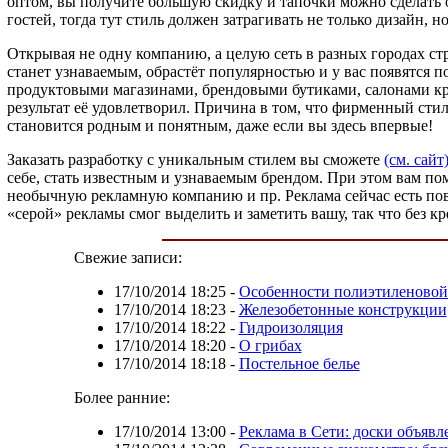
оптом, вы получите большую скидку и тапочки можно сделать о
гостей, тогда тут стиль должен затрагивать не только дизайн,
Открывая не одну компанию, а целую сеть в разных городах ст
станет узнаваемым, обрастёт популярностью и у вас появятся п
продуктовыми магазинами, брендовыми бутиками, салонами крас
результат её удовлетворил. Причина в том, что фирменный стил
становится родным и понятным, даже если вы здесь впервые!
Заказать разработку с уникальным стилем вы сможете
(см. сайт
себе, стать известным и узнаваемым брендом. При этом вам пом
необычную рекламную компанию и пр. Реклама сейчас есть пов
«серой» рекламы смог выделить и заметить вашу, так что без к
Свежие записи:
17/10/2014 18:25
-
Особенности полиэтиленовой
17/10/2014 18:23
-
Железобетонные конструкции
17/10/2014 18:22
-
Гидроизоляция
17/10/2014 18:20
-
О грибах
17/10/2014 18:18
-
Постельное белье
Более ранние:
17/10/2014 13:00
-
Реклама в Сети: доски объявл