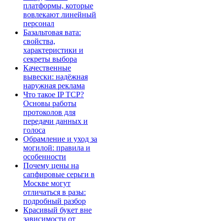
платформы, которые
вовлекают линейный
персонал
Базальтовая вата:
свойства,
характеристики и
секреты выбора
Качественные
вывески: надёжная
наружная реклама
Что такое IP TCP?
Основы работы
протоколов для
передачи данных и
голоса
Обрамление и уход за
могилой: правила и
особенности
Почему цены на
сапфировые серьги в
Москве могут
отличаться в разы:
подробный разбор
Красивый букет вне
зависимости от