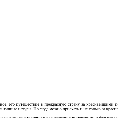
ное, это путешествие в прекрасную страну за красивейшими 
античные натуры. Но сюда можно приехать и не только за крас
икальными санаториями и великолепными морскими и бальнеолог