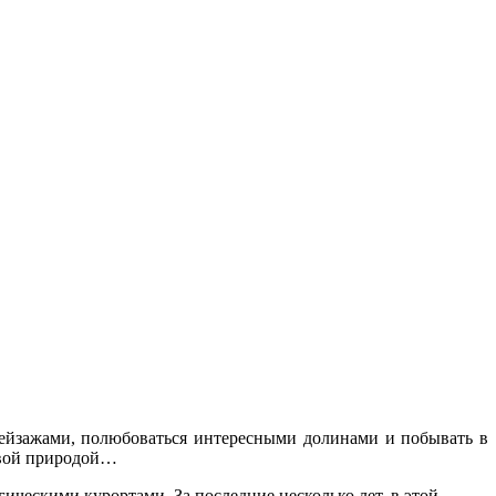
пейзажами, полюбоваться интересными долинами и побывать в
ивой природой…
ическими курортами. За последние несколько лет, в этой