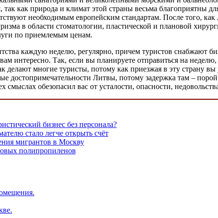
, так как природа и климат этой страны весьма благоприятны 
ствуют необходимым европейским стандартам. После того, как Л
ризма в области стоматологии, пластической и плановой хирур
луги по приемлемым ценам.
гентства каждую неделю, регулярно, причем туристов снабжают б
 вам интересно. Так, если вы планируете отправиться на неделю
ак делают многие туристы, потому как приезжая в эту страну вы 
ные достопримечательности Литвы, потому задержка там – поро
х смыслах обезопасил вас от усталости, опасности, недовольств
истический бизнес без персонала?
телю стало легче открыть счёт
ения мигрантов в Москву
товых полипропиленов
омещения.
кве.