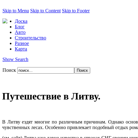
Skip to Menu
Skip to Content
Skip to Footer
Доска
Блог
Авто
Строительство
Разное
Карта
Show Search
Поиск
Путешествие в Литву.
В Литву ездят многие по различным причинам. Однако основ
чувственных лесах. Особенно привлекает подобный отдых ром
(см. сайт) Литва уже давно известна в странах СНГ своими ун