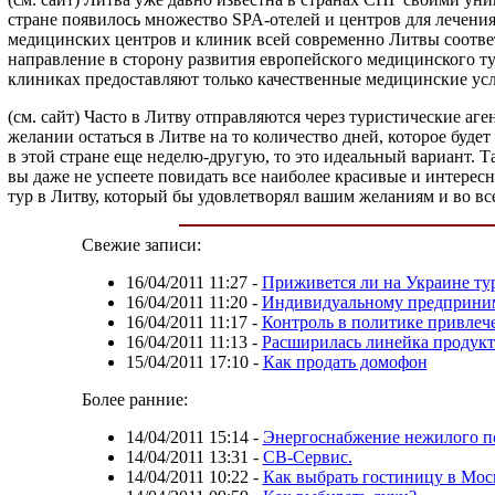
стране появилось множество SPA-отелей и центров для лечения
медицинских центров и клиник всей современно Литвы соответ
направление в сторону развития европейского медицинского ту
клиниках предоставляют только качественные медицинские ус
(см. сайт) Часто в Литву отправляются через туристические а
желании остаться в Литве на то количество дней, которое будет
в этой стране еще неделю-другую, то это идеальный вариант. Т
вы даже не успеете повидать все наиболее красивые и интерес
тур в Литву, который бы удовлетворял вашим желаниям и во все
Свежие записи:
16/04/2011 11:27
-
Приживется ли на Украине тур
16/04/2011 11:20
-
Индивидуальному предпринима
16/04/2011 11:17
-
Контроль в политике привлеч
16/04/2011 11:13
-
Расширилась линейка продук
15/04/2011 17:10
-
Как продать домофон
Более ранние:
14/04/2011 15:14
-
Энергоснабжение нежилого п
14/04/2011 13:31
-
СВ-Сервис.
14/04/2011 10:22
-
Как выбрать гостиницу в Мос