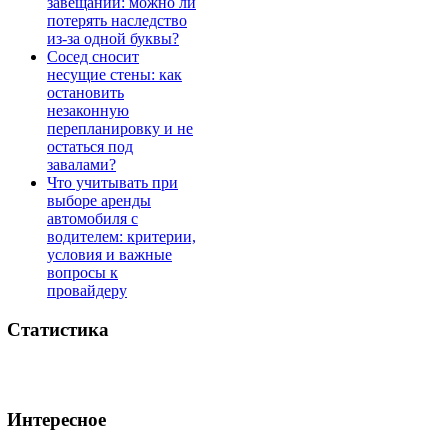
завещании: можно ли
потерять наследство
из-за одной буквы?
Сосед сносит
несущие стены: как
остановить
незаконную
перепланировку и не
остаться под
завалами?
Что учитывать при
выборе аренды
автомобиля с
водителем: критерии,
условия и важные
вопросы к
провайдеру
Статистика
Интересное