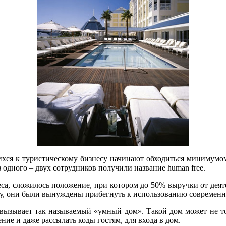
хся к туристическому бизнесу начинают обходиться минимумом
 одного – двух сотрудников получили название human free.
еса, сложилось положение, при котором до 50% выручки от деят
му, они были вынуждены прибегнуть к использованию современн
ызывает так называемый «умный дом». Такой дом может не тол
ение и даже рассылать коды гостям, для входа в дом.