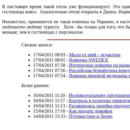
В настоящее время такой отель уже функционирует. Это оди
гостиницы вовсе.
Аналогичные отели открыты в Дании, Норве
Неизвестно, приживется ли такая новинка на Украине, в наст
любопытно любому туристу.
Хотя - бы только для того, что б
меньше, чем в гостиницах с персоналом.
Свежие записи:
17/04/2011 08:03
-
Мыло от шеф – редактора
17/04/2011 08:01
-
Новинки SWEDEX
17/04/2011 07:58
-
Интересные новинки на рынк
17/04/2011 07:56
-
Российская безработица верну
17/04/2011 07:54
-
Новинка мировой медицины в
Более ранние:
16/04/2011 11:20
-
Индивидуальному предпринима
16/04/2011 11:17
-
Контроль в политике привлеч
16/04/2011 11:13
-
Расширилась линейка продук
15/04/2011 17:10
-
Как продать домофон
14/04/2011 15:33
-
Путешествие в Литву.