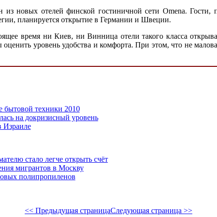
н из новых отелей финской гостиничной сети Omena. Гости, 
гии, планируется открытие в Германии и Швеции.
оящее время ни Киев, ни
Винница отели такого класса открыва
ы оценить уровень удобства и комфорта. При этом, что не малов
е бытовой техники 2010
лась на докризисный уровень
 Израиле
телю стало легче открыть счёт
ения мигрантов в Москву
товых полипропиленов
<< Предыдущая страница
Следующая страница >>