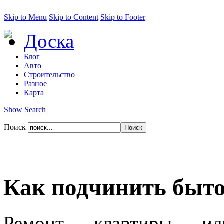
Skip to Menu
Skip to Content
Skip to Footer
Доска
Блог
Авто
Строительство
Разное
Карта
Show Search
Поиск
Как подчинить быто
Ремонт квартиры 