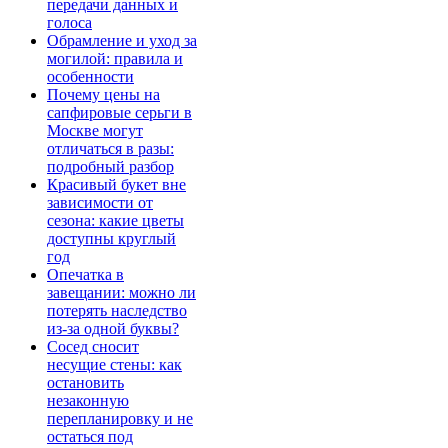
передачи данных и
голоса
Обрамление и уход за
могилой: правила и
особенности
Почему цены на
сапфировые серьги в
Москве могут
отличаться в разы:
подробный разбор
Красивый букет вне
зависимости от
сезона: какие цветы
доступны круглый
год
Опечатка в
завещании: можно ли
потерять наследство
из-за одной буквы?
Сосед сносит
несущие стены: как
остановить
незаконную
перепланировку и не
остаться под