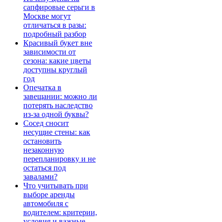
сапфировые серьги в
Москве могут
отличаться в разы:
подробный разбор
Красивый букет вне
зависимости от
сезона: какие цветы
доступны круглый
год
Опечатка в
завещании: можно ли
потерять наследство
из-за одной буквы?
Сосед сносит
несущие стены: как
остановить
незаконную
перепланировку и не
остаться под
завалами?
Что учитывать при
выборе аренды
автомобиля с
водителем: критерии,
условия и важные