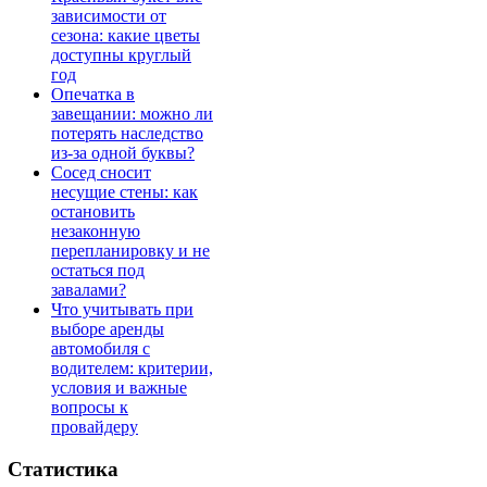
зависимости от
сезона: какие цветы
доступны круглый
год
Опечатка в
завещании: можно ли
потерять наследство
из-за одной буквы?
Сосед сносит
несущие стены: как
остановить
незаконную
перепланировку и не
остаться под
завалами?
Что учитывать при
выборе аренды
автомобиля с
водителем: критерии,
условия и важные
вопросы к
провайдеру
Статистика