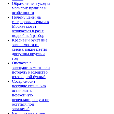
Обрамление и уход за
могилой: правила и
особенности
Почему цены на
сапфировые серьги в
Москве могут
отличаться в разы:
подробный разбор
Красивый букет вне
зависимости от
сезона: какие цветы
доступны круглый
год
Опечатка в
завещании: можно ли
потерять наследство
из-за одной буквы?
Сосед сносит
несущие стены: как
остановить
незаконную
перепланировку и не
остаться под
завалами?
Что учитывать при