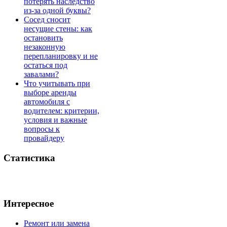
потерять наследство
из-за одной буквы?
Сосед сносит
несущие стены: как
остановить
незаконную
перепланировку и не
остаться под
завалами?
Что учитывать при
выборе аренды
автомобиля с
водителем: критерии,
условия и важные
вопросы к
провайдеру
Статистика
Интересное
Ремонт или замена