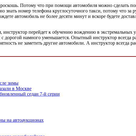
 роскошь. Потому что при помощи автомобиля можно сделать повс
о знать номер телефона круглосуточного такси, потому что за ру
ождете автомобиль не более десяти минут и вскоре будете достав
нем, инструктор перейдет к обучению вождению в экстремальных 
ес с дорогой намного уменьшается. Опытный инструктор всегда ра
роятность не заметить другие автомобили. А инструктор всегда 
сле зимы
казали в Москве
бновленный седан 7-й серии
ы на автоаукционах