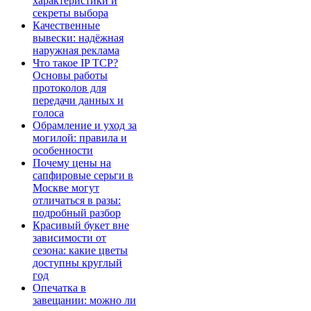
характеристики и
секреты выбора
Качественные
вывески: надёжная
наружная реклама
Что такое IP TCP?
Основы работы
протоколов для
передачи данных и
голоса
Обрамление и уход за
могилой: правила и
особенности
Почему цены на
сапфировые серьги в
Москве могут
отличаться в разы:
подробный разбор
Красивый букет вне
зависимости от
сезона: какие цветы
доступны круглый
год
Опечатка в
завещании: можно ли