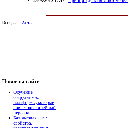
27/08/2012 17:47
-
Принцип действия автомобил
Вы здесь:
Авто
Новое
на сайте
Обучение
сотрудников:
платформы, которые
вовлекают линейный
персонал
Базальтовая вата:
свойства,