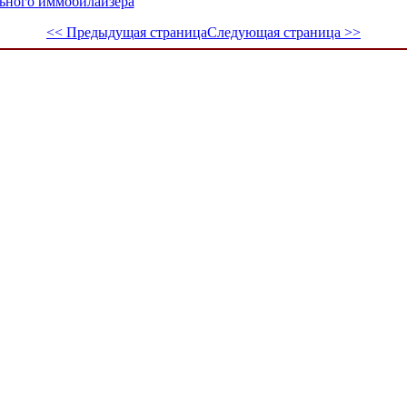
ьного иммобилайзера
<< Предыдущая страница
Следующая страница >>