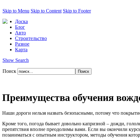
Skip to Menu
Skip to Content
Skip to Footer
Доска
Блог
Авто
Строительство
Разное
Карта
Show Search
Поиск
Преимущества обучения вожд
Наши дороги нельзя назвать безопасными, потому что покрыти
Кроме того, погода бывает довольно капризной – дожди, голол
препятствия вполне преодолимы вами. Если вы окончили курсы 
позаниматься с опытным инструктором, методы обучения которо