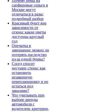
Почему цены на
сапфировые серьги в
Москве могут
отличаться в разы:
подробный разбор
Красивый букет вне
зависимости от
сезона: какие цветы
доступны круглый
год
Опечатка в
завещании: можно ли
потерять наследство
из-за одной буквы?
Сосед сносит
несущие стены: как
остановить
незаконную
перепланировку и не
остаться под
завалами?
Что учитывать при
выборе аренды
автомобиля с
водителем: критерии,