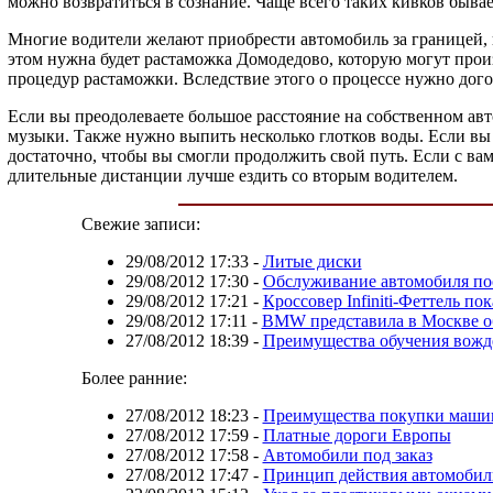
можно возвратиться в сознание. Чаще всего таких кивков бывае
Многие водители желают приобрести автомобиль за границей, и 
этом нужна будет растаможка Домодедово, которую могут прои
процедур растаможки. Вследствие этого о процессе нужно дого
Если вы преодолеваете большое расстояние на собственном авт
музыки. Также нужно выпить несколько глотков воды. Если вы зн
достаточно, чтобы вы смогли продолжить свой путь. Если с вами
длительные дистанции лучше ездить со вторым водителем.
Свежие записи:
29/08/2012 17:33
-
Литые диски
29/08/2012 17:30
-
Обслуживание автомобиля по
29/08/2012 17:21
-
Кроссовер Infiniti-Феттель по
29/08/2012 17:11
-
BMW представила в Москве о
27/08/2012 18:39
-
Преимущества обучения вожд
Более ранние:
27/08/2012 18:23
-
Преимущества покупки машин
27/08/2012 17:59
-
Платные дороги Европы
27/08/2012 17:58
-
Автомобили под заказ
27/08/2012 17:47
-
Принцип действия автомобил