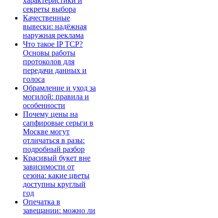
характеристики и
секреты выбора
Качественные
вывески: надёжная
наружная реклама
Что такое IP TCP?
Основы работы
протоколов для
передачи данных и
голоса
Обрамление и уход за
могилой: правила и
особенности
Почему цены на
сапфировые серьги в
Москве могут
отличаться в разы:
подробный разбор
Красивый букет вне
зависимости от
сезона: какие цветы
доступны круглый
год
Опечатка в
завещании: можно ли