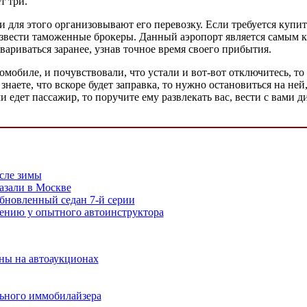
т три.
для этого организовывают его перевозку. Если требуется купить 
звести таможенные брокеры. Данный аэропорт является самым к
вариваться заранее, узнав точное время своего прибытия.
омобиле, и почувствовали, что устали и вот-вот отключитесь, 
аете, что вскоре будет заправка, то нужно остановиться на ней,
 едет пассажир, то поручите ему развлекать вас, вести с вами 
сле зимы
казали в Москве
бновленный седан 7-й серии
ению у опытного автоинструктора
ы на автоаукционах
ьного иммобилайзера