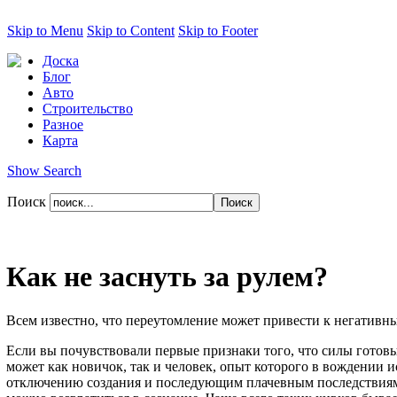
Skip to Menu
Skip to Content
Skip to Footer
Доска
Блог
Авто
Строительство
Разное
Карта
Show Search
Поиск
Как не заснуть за рулем?
Всем известно, что переутомление может привести к негативным
Если вы почувствовали первые признаки того, что силы готовы
может как новичок, так и человек, опыт которого в вождении и
отключению создания и последующим плачевным последствиям. Но