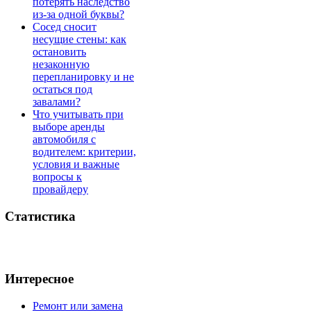
потерять наследство
из-за одной буквы?
Сосед сносит
несущие стены: как
остановить
незаконную
перепланировку и не
остаться под
завалами?
Что учитывать при
выборе аренды
автомобиля с
водителем: критерии,
условия и важные
вопросы к
провайдеру
Статистика
Интересное
Ремонт или замена