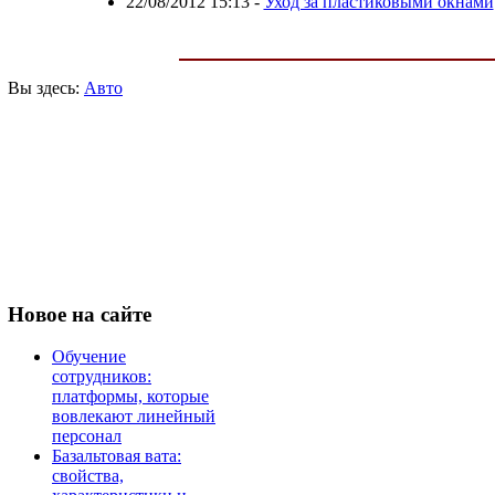
22/08/2012 15:13
-
Уход за пластиковыми окнами
Вы здесь:
Авто
Новое
на сайте
Обучение
сотрудников:
платформы, которые
вовлекают линейный
персонал
Базальтовая вата:
свойства,