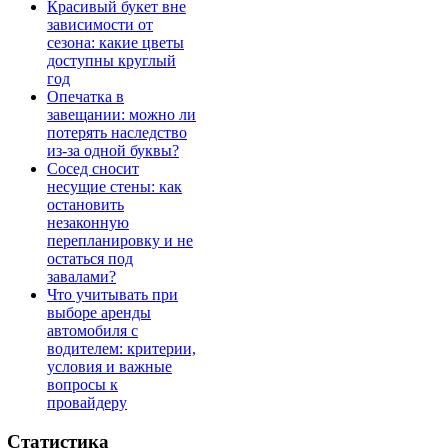
Красивый букет вне
зависимости от
сезона: какие цветы
доступны круглый
год
Опечатка в
завещании: можно ли
потерять наследство
из-за одной буквы?
Сосед сносит
несущие стены: как
остановить
незаконную
перепланировку и не
остаться под
завалами?
Что учитывать при
выборе аренды
автомобиля с
водителем: критерии,
условия и важные
вопросы к
провайдеру
Статистика