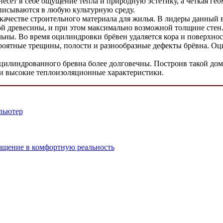
несёт в себе ощущение тепла и природную эстетику, а чёткая г
писываются в любую культурную среду.
 качестве строительного материала для жилья. В лидеры данный
ой древесины, и при этом максимально возможной толщине стен
льны. Во время оцилиндровки брёвен удаляется кора и поверхно
ероятные трещины, полости и разнообразные дефекты брёвна. О
цилиндрованного бревна более долговечны. Построив такой дом,
щи высокие теплоизоляционные характеристики.
пьютер
ащение в комфортную реальность