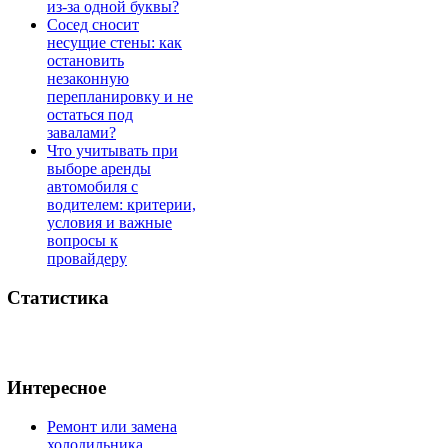
из-за одной буквы?
Сосед сносит
несущие стены: как
остановить
незаконную
перепланировку и не
остаться под
завалами?
Что учитывать при
выборе аренды
автомобиля с
водителем: критерии,
условия и важные
вопросы к
провайдеру
Статистика
Интересное
Ремонт или замена
холодильника