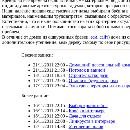
Бревно во все времена было «стильным» материалом, ведь оно 
индивидуальные архитектурные задумки, которые прекрасно в
Наши далёкие предки еще тысячи лет назад выбирали брёвна в
материалов, наименьшим трудозатратам, связанным с обработк
Естественно, что и ныне большинство из этих критериев актуа
насекомые и личинки. Помимо этого кора за собой скрывает в
проблем.
В отличие от домов из ошкуренных брёвен,
(см. сайт)
дома из о
дополнительное утепление, ведь дереву самому по себе прису
Свежие записи:
21/11/2011 22:00
-
Домашний персональный ком
21/11/2011 21:58
-
Потолок в ванной
18/11/2011 18:24
-
Строительство дачи
17/11/2011 23:06
-
О защите будущего дома
17/11/2011 23:04
-
Электрогенераторы или возвр
Более ранние:
16/11/2011 22:15
-
Выбор кронштейна
16/11/2011 22:14
-
Ковёр в интерьере
16/11/2011 22:09
-
Дача для отдыха
16/11/2011 22:08
-
Линкруста в интерьере
12/11/2011 14:38
-
Утепление полов