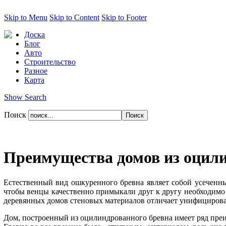
Skip to Menu
Skip to Content
Skip to Footer
Доска
Блог
Авто
Строительство
Разное
Карта
Show Search
Поиск
Преимущества домов из оцили
Естественный вид ошкуренного бревна являет собой усеченный
чтобы венцы качественно примыкали друг к другу необходимо
деревянных домов стеновых материалов отличает унифицирова
Дом, построенный из оцилиндрованного бревна имеет ряд пре