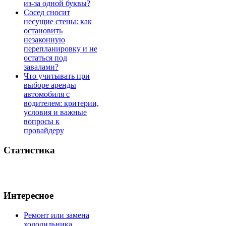
из-за одной буквы?
Сосед сносит
несущие стены: как
остановить
незаконную
перепланировку и не
остаться под
завалами?
Что учитывать при
выборе аренды
автомобиля с
водителем: критерии,
условия и важные
вопросы к
провайдеру
Статистика
Интересное
Ремонт или замена
холодильника