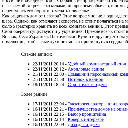
Россияне и белорусы особых обрядов не придерживаются. Разве 
называемой встрече с хозяевами, по древнему обычаю, в помещ
переступать его порог и отмечать новоселье.
Как защитить дом от невзгод? Этот вопрос многие люди задаю
шара. Однако, как отмечают эксперты, не стоит полагаться на 
было характерно хранить во всех комнатах веники. Этот предм
Свои обереги существуют и у украинцев. Прежде всего, стоит
Вовчок, Леся Украинка, Пантелеймон Кулиш и другие), чтобы у
помещение, чтобы злые духи не смогли проникнуть в сердца о
Свежие записи:
22/11/2011 20:14
-
Удобный компьютерный стол
22/11/2011 20:12
-
Акриловые ванны
21/11/2011 22:00
-
Домашний персональный ком
21/11/2011 21:58
-
Потолок в ванной
18/11/2011 18:24
-
Строительство дачи
Более ранние:
17/11/2011 23:04
-
Электрогенераторы или возвр
16/11/2011 22:21
-
Преимущества домов из оцил
16/11/2011 22:15
-
Выбор кронштейна
16/11/2011 22:14
-
Ковёр в интерьере
16/11/2011 22:09
-
Дача для отдыха