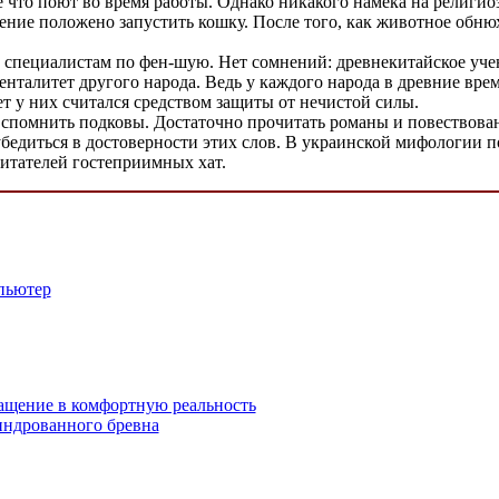
что поют во время работы. Однако никакого намека на религиозно
ение положено запустить кошку. После того, как животное обню
т специалистам по фен-шую. Нет сомнений: древнекитайское уч
менталитет другого народа. Ведь у каждого народа в древние вре
ет у них считался средством защиты от нечистой силы.
 вспомнить подковы. Достаточно прочитать романы и повествова
бедиться в достоверности этих слов. В украинской мифологии по
битателей гостеприимных хат.
пьютер
ащение в комфортную реальность
индрованного бревна