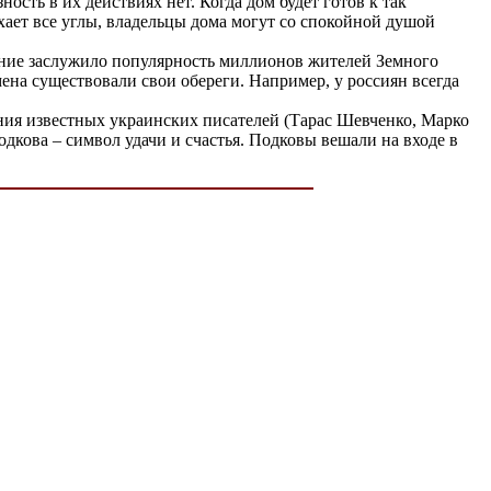
сть в их действиях нет. Когда дом будет готов к так
хает все углы, владельцы дома могут со спокойной душой
ение заслужило популярность миллионов жителей Земного
мена существовали свои обереги. Например, у россиян всегда
ния известных украинских писателей (Тарас Шевченко, Марко
дкова – символ удачи и счастья. Подковы вешали на входе в