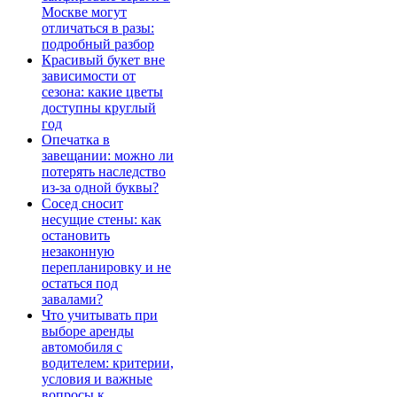
Москве могут
отличаться в разы:
подробный разбор
Красивый букет вне
зависимости от
сезона: какие цветы
доступны круглый
год
Опечатка в
завещании: можно ли
потерять наследство
из-за одной буквы?
Сосед сносит
несущие стены: как
остановить
незаконную
перепланировку и не
остаться под
завалами?
Что учитывать при
выборе аренды
автомобиля с
водителем: критерии,
условия и важные
вопросы к