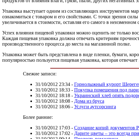
продуктов от влияния влаги, грязи, пыли, других негативных 
Упаковка выступает одним из составляющих инструментов мар
ознакомиться с товаром и его свойствами. С точки зрения силы
увеличивается в стоимости, оставляя его самого в неизменном с
Успех влияния пищевой упаковки можно оценить не только восп
Каждая пищевая упаковка должна отвечать критериям прочности
производственного процесса до места на магазинной полке.
Упаковка может быть представлена в виде пленки, бумаги, коро
популярностью пользуется пищевая упаковка, которая отвечает 
Свежие записи:
31/10/2012 23:34
-
Горнолыжный курорт Шереге
31/10/2012 18:33
-
Покупка помещения под пар
31/10/2012 18:18
-
Украинский хлеб опять подор
31/10/2012 18:08
-
Дома из бруса
31/10/2012 18:06
-
Услуги аутсорсинга
Более ранние:
31/10/2012 17:03
-
Создание копий документов 
31/10/2012 17:02
-
Дарите цветы – это всегда пр
31/10/2012 09:14
-
Прелесть романтики