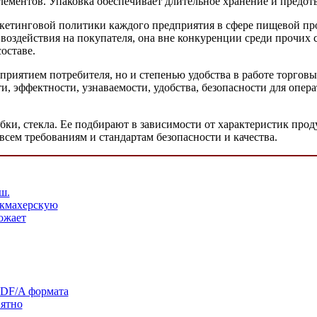
элементов. Упаковка обеспечивает длительное хранение и предо
кетинговой политики каждого предприятия в сфере пищевой пр
 воздействия на покупателя, она вне конкуренции среди прочих 
оставе.
риятием потребителя, но и степенью удобства в работе торговы
, эффектности, узнаваемости, удобства, безопасности для опера
бки, стекла. Ее подбирают в зависимости от характеристик прод
всем требованиям и стандартам безопасности и качества.
ш.
икмахерскую
ожает
PDF/A формата
иятно