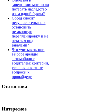
Опечатка в
завещании: можно ли
потерять наследство
из-за одной буквы?
Сосед сносит
несущие стены: как
остановить
незаконную
перепланировку и не
остаться под
завалами?
Что учитывать при
выборе аренды
автомобиля с
водителем: критерии,
условия и важные
вопросы к
провайдеру
Статистика
Интересное