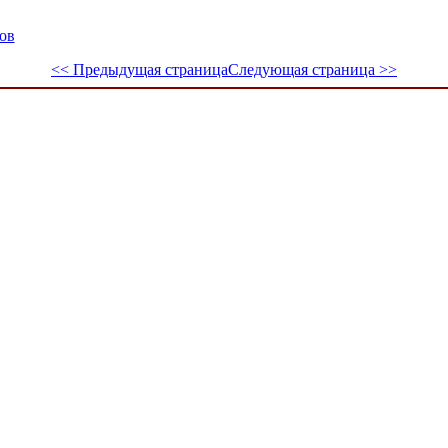
ов
<< Предыдущая страница
Следующая страница >>