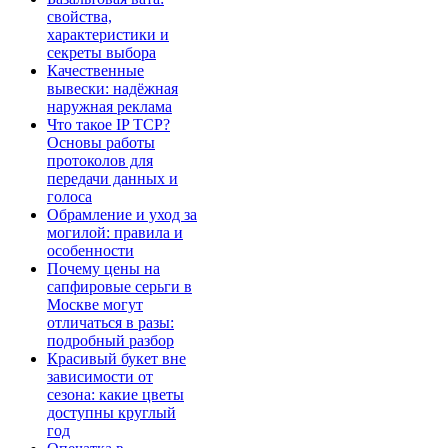
свойства,
характеристики и
секреты выбора
Качественные
вывески: надёжная
наружная реклама
Что такое IP TCP?
Основы работы
протоколов для
передачи данных и
голоса
Обрамление и уход за
могилой: правила и
особенности
Почему цены на
сапфировые серьги в
Москве могут
отличаться в разы:
подробный разбор
Красивый букет вне
зависимости от
сезона: какие цветы
доступны круглый
год