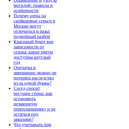
Обрамление и уход за
могилой: правила и
особенности
Почему цены на
сапфировые серьги в
Москве могут
отличаться в разы:
подробный разбор
Красивый букет вне
зависимости от
сезона: какие цветы
доступны круглый
год
Опечатка в
завещании: можно ли
потерять наследство
из-за одной буквы?
Сосед сносит
несущие стены: как
остановить
незаконную
перепланировку и не
остаться под
завалами?
Что учитывать при