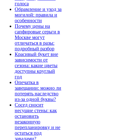
голоса
Обрамление и уход за
могилой: правила и
особенности
Почему цены на
сапфировые серьги в
Москве могут
отличаться в разы:
подробный разбор
Красивый букет вне
зависимости от
сезона: какие цветы
доступны круглый
год
Опечатка в
завещании: можно ли
потерять наследство
из-за одной буквы?
Сосед сносит
несущие стены: как
остановить
незаконную
перепланировку и не
остаться под
завалами?