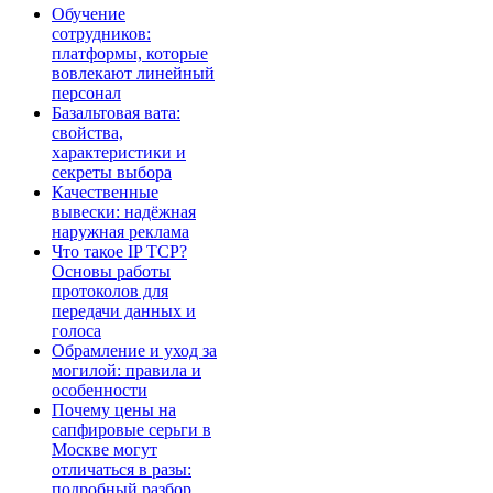
Обучение
сотрудников:
платформы, которые
вовлекают линейный
персонал
Базальтовая вата:
свойства,
характеристики и
секреты выбора
Качественные
вывески: надёжная
наружная реклама
Что такое IP TCP?
Основы работы
протоколов для
передачи данных и
голоса
Обрамление и уход за
могилой: правила и
особенности
Почему цены на
сапфировые серьги в
Москве могут
отличаться в разы:
подробный разбор