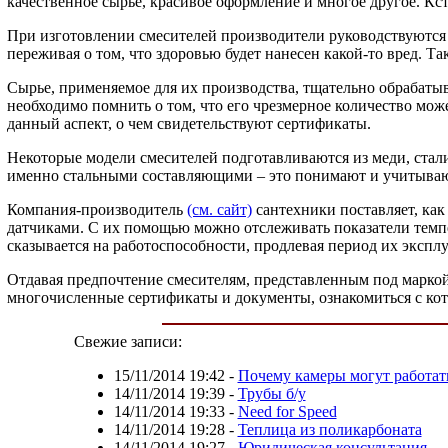
качественное сырье, красивое оформление и многое другое. Кс
При изготовлении смесителей производители руководствуются 
переживая о том, что здоровью будет нанесен какой-то вред. Т
Сырье, применяемое для их производства, тщательно обрабатыв
необходимо помнить о том, что его чрезмерное количество мож
данный аспект, о чем свидетельствуют сертификаты.
Некоторые модели смесителей подготавливаются из меди, стали
именно стальными составляющими – это понимают и учитываю
Компания-производитель
(см. сайт)
сантехники поставляет, ка
датчиками. С их помощью можно отслеживать показатели темп
сказывается на работоспособности, продлевая период их экспл
Отдавая предпочтение смесителям, представленным под маркой
многочисленные сертификаты и документы, ознакомиться с ко
Свежие записи:
15/11/2014 19:42
-
Почему камеры могут работат
14/11/2014 19:39
-
Трубы б/у
14/11/2014 19:33
-
Need for Speed
14/11/2014 19:28
-
Теплица из поликарбоната
14/11/2014 19:27
-
Юридическая консультация