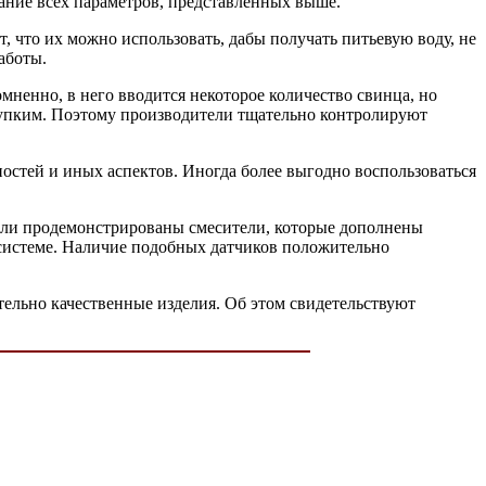
ание всех параметров, представленных выше.
 что их можно использовать, дабы получать питьевую воду, не
аботы.
мненно, в него вводится некоторое количество свинца, но
хрупким. Поэтому производители тщательно контролируют
ностей и иных аспектов. Иногда более выгодно воспользоваться
были продемонстрированы смесители, которые дополнены
 системе. Наличие подобных датчиков положительно
тельно качественные изделия. Об этом свидетельствуют