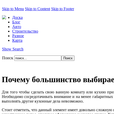
Skip to Menu
Skip to Content
Skip to Footer
Доска
Блог
Авто
Строительство
Разное
Карта
Show Search
Поиск
Почему большинство выбирает
Для того чтобы сделать свою ванную комнату или кухню прив
Необходимо сосредотачивать внимание и на менее габаритных э
выполнять другие кухонные дела невозможно.
Стоит отметить, что данный элемент имеет довольно сложную к