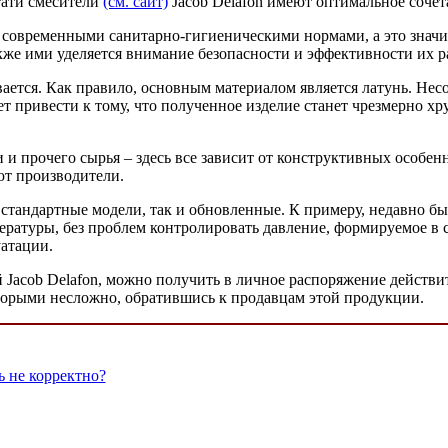
тати смесители
(см. сайт)
Jacob Delafon имеют оптимальное сочет
современными санитарно-гигиеническими нормами, а это значит,
акже ими уделяется внимание безопасности и эффективности их р
ается. Как правило, основным материалом является латунь. Несо
ет привести к тому, что полученное изделие станет чрезмерно 
 и прочего сырья – здесь все зависит от конструктивных особен
т производители.
к стандартные модели, так и обновленные. К примеру, недавно 
ературы, без проблем контролировать давление, формируемое в
уатации.
 Jacob Delafon, можно получить в личное распоряжение действи
торыми несложно, обратившись к продавцам этой продукции.
ь не корректно?