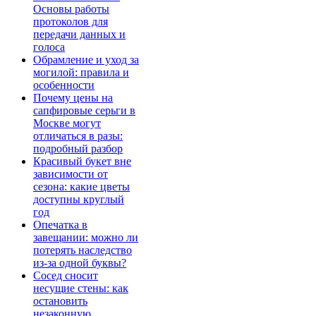
Основы работы
протоколов для
передачи данных и
голоса
Обрамление и уход за
могилой: правила и
особенности
Почему цены на
сапфировые серьги в
Москве могут
отличаться в разы:
подробный разбор
Красивый букет вне
зависимости от
сезона: какие цветы
доступны круглый
год
Опечатка в
завещании: можно ли
потерять наследство
из-за одной буквы?
Сосед сносит
несущие стены: как
остановить
незаконную