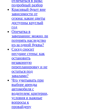
отличаться в разы:
подробный разбор
Красивый букет вне
зависимости от
сезона: какие цветы
доступны круглый
год
Опечатка в
завещании: можно ли
потерять наследство
из-за одной буквы?
Сосед сносит
несущие стены: как
остановить
незаконную
перепланировку и не
остаться под
завалами?
Что учитывать при
выборе аренды
автомобиля с
водителем: критерии,
условия и важные
вопросы к
провайдеру