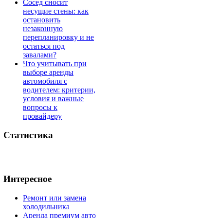
Сосед сносит
несущие стены: как
остановить
незаконную
перепланировку и не
остаться под
завалами?
Что учитывать при
выборе аренды
автомобиля с
водителем: критерии,
условия и важные
вопросы к
провайдеру
Статистика
Интересное
Ремонт или замена
холодильника
Аренда премиум авто