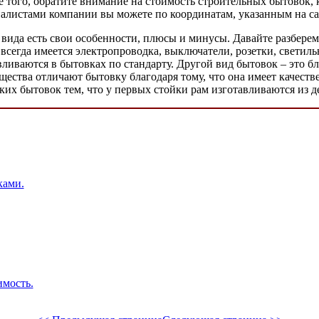
е того, обратите внимание на стоимость строительных бытовок, 
иалистами компании вы можете по координатам, указанным на сай
вида есть свои особенности, плюсы и минусы. Давайте разбере
гда имеется электропроводка, выключатели, розетки, светильник
вливаются в бытовках по стандарту. Другой вид бытовок – это б
ства отличают бытовку благодаря тому, что она имеет качестве
ких бытовок тем, что у первых стойки рам изготавливаются из д
ками.
имость.