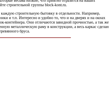
которые весьма низкие, что приятно отразится на ваших
те строительной группы block-kont.ru.
м каждую строительную бытовку в отдельности. Например,
и и т.п. Интересно и удобно то, что и на дверях и на окнах
лок-контейнера. Они отличаются завидной прочностью, а так же
нную металлическую раму в конструкции, а весь каркас сделан
еревянного бруса.