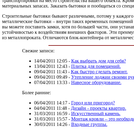
транспортировки на место строительства вашего объекта. Кром
материальных запасах. Заказать бытовки и пообщаться со спец
Строительные бытовки бывают различными, потому у каждого 
металлические бытовки – внутри таких временных помещений все
вы можете поставить замки, хотя по большей части, они устана
устойчивостью к воздействиям внешних факторов. Эти преимуще
из металлопроката. Отличаются блок-контейнера от металличес
Свежие записи:
14/04/2011 12:05
-
Как выбрать дом для себя?
13/04/2011 12:43
-
Плитка для помещений.
09/04/2011 11:43
-
Как быстро сделать ремонт.
09/04/2011 09:49
-
Утепление лоджии своими ру
07/04/2011 13:33
-
Навесное оборудование.
Более ранние:
06/04/2011 14:17
-
Город или пригород?
04/04/2011 11:48
-
Дизайн - проекты квартир.
31/03/2011 16:59
-
Искусственный камень.
31/03/2011 15:57
-
Монтаж кровли – это необход
30/03/2011 14:26
-
Входные группы.