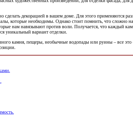
расных художественных произведений, для отделки фасада, для д
 сделать декорацией в вашем доме. Для этого применяются раз
алы, которые необходимы. Однако стоит помнить, что сложно на
орые нам навязывают против воли. Получается, что каждый камен
тся уникальный вариант отделки.
ного камня, пещеры, необычные водопады или руины – все это с
озиции.
ками.
.
имость.