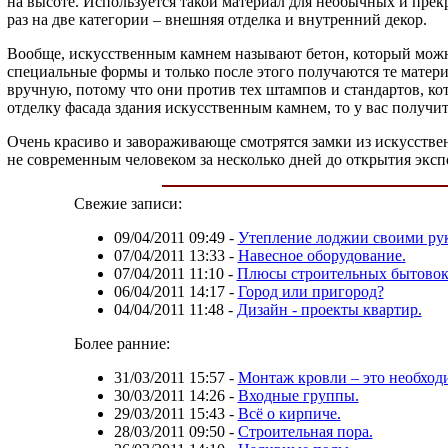
на высоте. Используется такой материал для необычных и прек
раз на две категории – внешняя отделка и внутренний декор.
Вообще, искусственным камнем называют бетон, который можно
специальные формы и только после этого получаются те матери
вручную, потому что они против тех штампов и стандартов, кот
отделку фасада здания искусственным камнем, то у вас получи
Очень красиво и завораживающе смотрятся замки из искусствен
не современным человеком за несколько дней до открытия эксп
Свежие записи:
09/04/2011 09:49
-
Утепление лоджии своими ру
07/04/2011 13:33
-
Навесное оборудование.
07/04/2011 11:10
-
Плюсы строительных бытовок
06/04/2011 14:17
-
Город или пригород?
04/04/2011 11:48
-
Дизайн - проекты квартир.
Более ранние:
31/03/2011 15:57
-
Монтаж кровли – это необход
30/03/2011 14:26
-
Входные группы.
29/03/2011 15:43
-
Всё о кирпиче.
28/03/2011 09:50
-
Строительная пора.