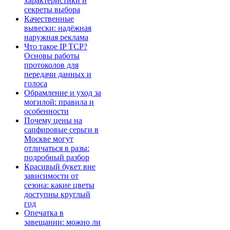
характеристики и
секреты выбора
Качественные
вывески: надёжная
наружная реклама
Что такое IP TCP?
Основы работы
протоколов для
передачи данных и
голоса
Обрамление и уход за
могилой: правила и
особенности
Почему цены на
сапфировые серьги в
Москве могут
отличаться в разы:
подробный разбор
Красивый букет вне
зависимости от
сезона: какие цветы
доступны круглый
год
Опечатка в
завещании: можно ли