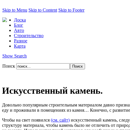
Skip to Menu
Skip to Content
Skip to Footer
Доска
Блог
Авто
Строительство
Разное
Карта
Show Search
Поиск
Искусственный камень.
Довольно популярным строительным материалом давно признан
еду и проживали в помещениях из камня… Конечно, с развитие
Чтобы на свет появился
(см. сайт)
искусственный камень, следу
структуру материала, чтобы камень было не отличить от приро