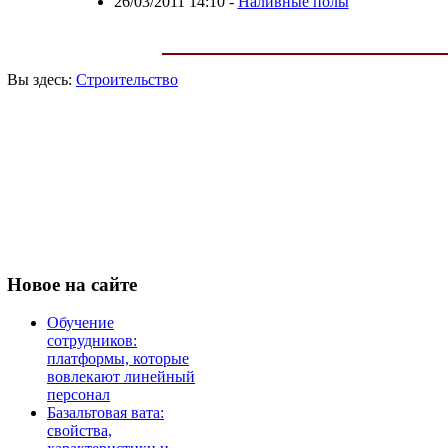
26/03/2011 14:10
-
Наливные полы
Вы здесь:
Строительство
Новое
на сайте
Обучение
сотрудников:
платформы, которые
вовлекают линейный
персонал
Базальтовая вата:
свойства,