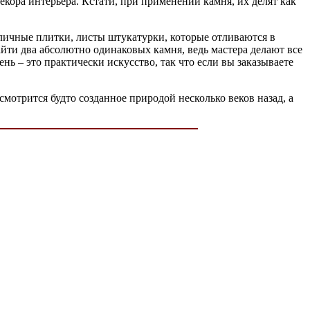
екора интерьера. Кстати, при применении камня, их делят как
личные плитки, листы штукатурки, которые отливаются в
йти два абсолютно одинаковых камня, ведь мастера делают все
ь – это практически искусство, так что если вы заказываете
мотрится будто созданное природой несколько веков назад, а