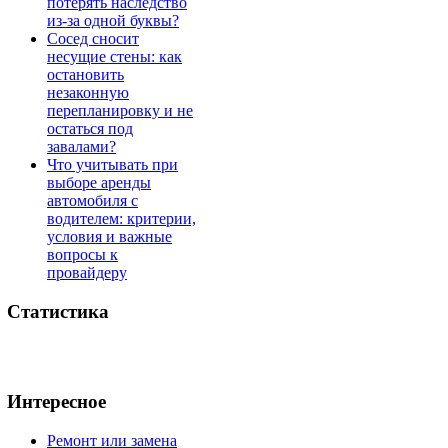
потерять наследство
из-за одной буквы?
Сосед сносит
несущие стены: как
остановить
незаконную
перепланировку и не
остаться под
завалами?
Что учитывать при
выборе аренды
автомобиля с
водителем: критерии,
условия и важные
вопросы к
провайдеру
Статистика
Интересное
Ремонт или замена