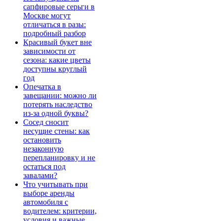
сапфировые серьги в
Москве могут
отличаться в разы:
подробный разбор
Красивый букет вне
зависимости от
сезона: какие цветы
доступны круглый
год
Опечатка в
завещании: можно ли
потерять наследство
из-за одной буквы?
Сосед сносит
несущие стены: как
остановить
незаконную
перепланировку и не
остаться под
завалами?
Что учитывать при
выборе аренды
автомобиля с
водителем: критерии,
условия и важные