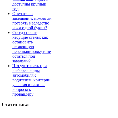
доступны круглый
год
Опечатка в
завещании: можно ли
потерять наследство
из-за одной буквы?
Сосед сносит
несущие стены: как
остановить
незаконную
перепланировку и не
остаться под
завалами?
Что учитывать при
выборе аренды
автомобиля с
водителем: критерии,
условия и важные
вопросы к
провайдеру
Статистика