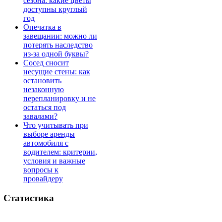
сезона: какие цветы
доступны круглый
год
Опечатка в
завещании: можно ли
потерять наследство
из-за одной буквы?
Сосед сносит
несущие стены: как
остановить
незаконную
перепланировку и не
остаться под
завалами?
Что учитывать при
выборе аренды
автомобиля с
водителем: критерии,
условия и важные
вопросы к
провайдеру
Статистика