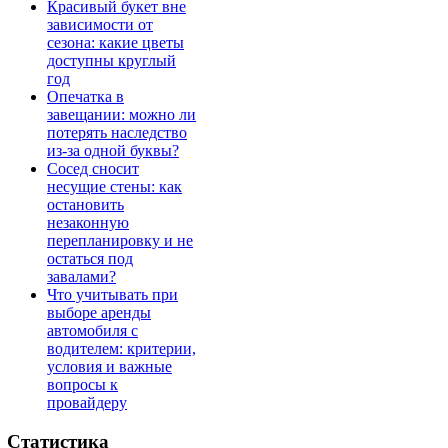
Красивый букет вне
зависимости от
сезона: какие цветы
доступны круглый
год
Опечатка в
завещании: можно ли
потерять наследство
из-за одной буквы?
Сосед сносит
несущие стены: как
остановить
незаконную
перепланировку и не
остаться под
завалами?
Что учитывать при
выборе аренды
автомобиля с
водителем: критерии,
условия и важные
вопросы к
провайдеру
Статистика