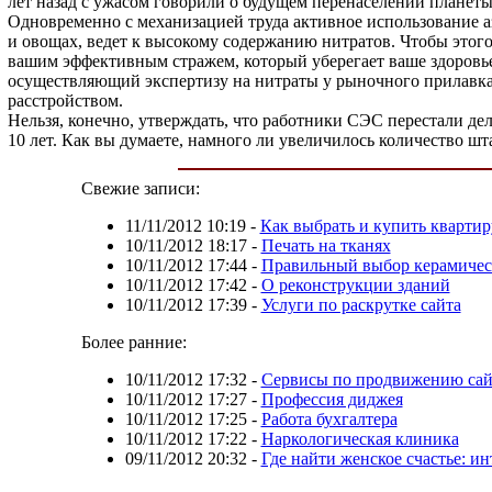
лет назад с ужасом говорили о будущем перенаселении планеты,
Одновременно с механизацией труда активное использование аз
и овощах, ведет к высокому содержанию нитратов. Чтобы этог
вашим эффективным стражем, который уберегает ваше здоровье
осуществляющий экспертизу на нитраты у рыночного прилавка
расстройством.
Нельзя, конечно, утверждать, что работники СЭС перестали дел
10 лет. Как вы думаете, намного ли увеличилось количество ш
Свежие записи:
11/11/2012 10:19
-
Как выбрать и купить квартир
10/11/2012 18:17
-
Печать на тканях
10/11/2012 17:44
-
Правильный выбор керамичес
10/11/2012 17:42
-
О реконструкции зданий
10/11/2012 17:39
-
Услуги по раскрутке сайта
Более ранние:
10/11/2012 17:32
-
Сервисы по продвижению сай
10/11/2012 17:27
-
Профессия диджея
10/11/2012 17:25
-
Работа бухгалтера
10/11/2012 17:22
-
Наркологическая клиника
09/11/2012 20:32
-
Где найти женское счастье: и