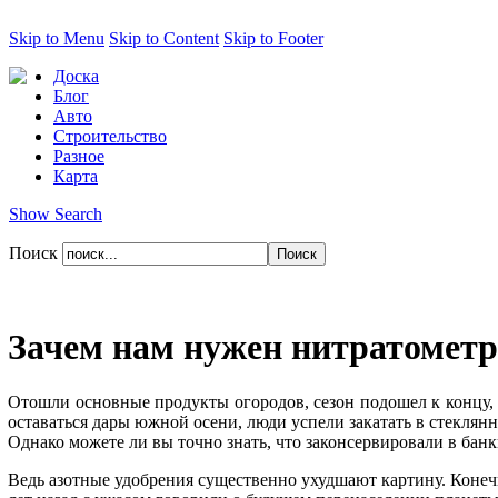
Skip to Menu
Skip to Content
Skip to Footer
Доска
Блог
Авто
Строительство
Разное
Карта
Show Search
Поиск
Зачем нам нужен нитратометр
Отошли основные продукты огородов, сезон подошел к концу, 
оставаться дары южной осени, люди успели закатать в стеклян
Однако можете ли вы точно знать, что законсервировали в бан
Ведь азотные удобрения существенно ухудшают картину. Конеч