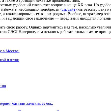
 а также о грозящей нехватке продовольствия.
отных удобрений сняло этот вопрос в конце XX века. Но удобре
о избежать, необходимо приобрести
(см. сайт)
нитратомер цена на
, а также здоровье всех ваших родных. Вообще, нитратомер оч
, и выдающий свое заключение — перед вами находятся полезн
ать свою работу. Однако задумайтесь над тем, насколько увелич
татов СЭС? Наверное, там остались работать только самые прин
у в Москве.
кой плитки
тов
нтернет магазин женских сумок.