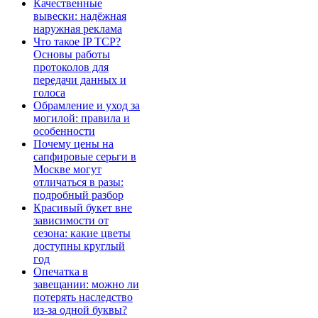
Качественные
вывески: надёжная
наружная реклама
Что такое IP TCP?
Основы работы
протоколов для
передачи данных и
голоса
Обрамление и уход за
могилой: правила и
особенности
Почему цены на
сапфировые серьги в
Москве могут
отличаться в разы:
подробный разбор
Красивый букет вне
зависимости от
сезона: какие цветы
доступны круглый
год
Опечатка в
завещании: можно ли
потерять наследство
из-за одной буквы?