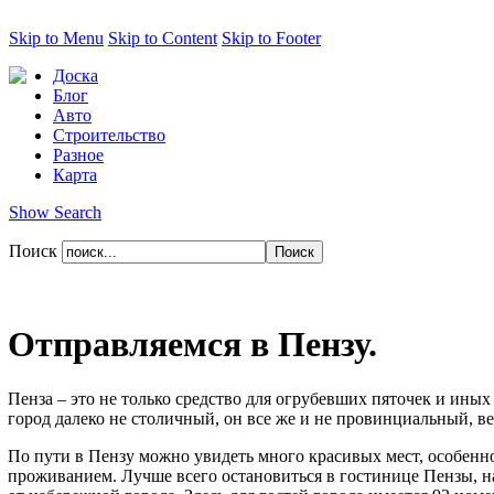
Skip to Menu
Skip to Content
Skip to Footer
Доска
Блог
Авто
Строительство
Разное
Карта
Show Search
Поиск
Отправляемся в Пензу.
Пенза – это не только средство для огрубевших пяточек и иных 
город далеко не столичный, он все же и не провинциальный, в
По пути в Пензу можно увидеть много красивых мест, особенно,
проживанием. Лучше всего остановиться в гостинице Пензы, на