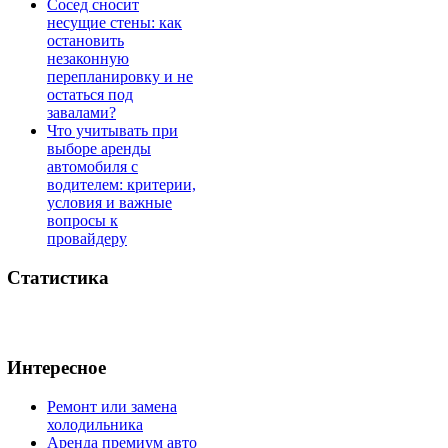
Сосед сносит
несущие стены: как
остановить
незаконную
перепланировку и не
остаться под
завалами?
Что учитывать при
выборе аренды
автомобиля с
водителем: критерии,
условия и важные
вопросы к
провайдеру
Статистика
Интересное
Ремонт или замена
холодильника
Аренда премиум авто