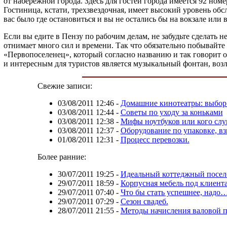
от набережной города. Здесь для гостей города имеется 92 номе
Гостиница, кстати, трехзвездочная, имеет высокий уровень об
вас было где остановиться и вы не остались бы на вокзале или 
Если вы едите в Пензу по рабочим делам, не забудьте сделать не
отнимает много сил и времени. Так что обязательно побывайте н
«Первопоселенец», который согласно названию и так говорит 
и интересным для туристов является музыкальный фонтан, возле
Свежие записи:
03/08/2011 12:46
-
Домашние кинотеатры: выбор 
03/08/2011 12:44
-
Советы по уходу за коньками
03/08/2011 12:38
-
Мифы ноутбуков или кого слу
03/08/2011 12:37
-
Оборудование по упаковке, в
01/08/2011 12:31
-
Процесс перевозки.
Более ранние:
30/07/2011 19:25
-
Идеальный коттеджный посел
29/07/2011 18:59
-
Корпусная мебель под клиента
29/07/2011 07:40
-
Что бы стать успешнее, надо
29/07/2011 07:29
-
Сезон свадеб.
28/07/2011 21:55
-
Методы начисления валовой 