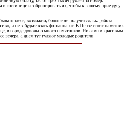
личную оплату, т.е. от трех тысяч рублей за номер.
а в гостинице и забронировать их, чтобы к вашему приезду у
бывать здесь, возможно, больше не получится, т.к. работа
сиво, и не забудьте взять фотоаппарат. В Пензе стоит памятник
бще, в городе довольно много памятников. Но самым красивым
се вечера, а днем тут гуляют молодые родители.