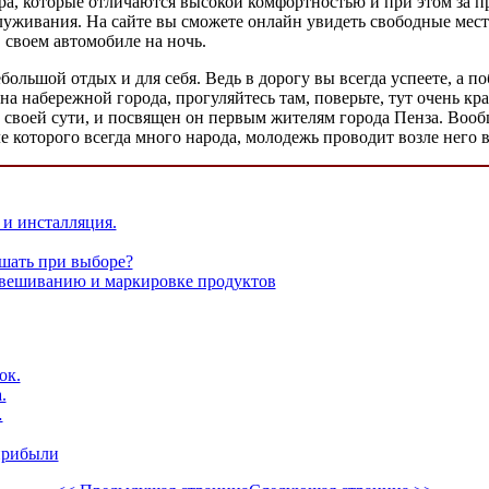
ра, которые отличаются высокой комфортностью и при этом за при
служивания. На сайте вы сможете онлайн увидеть свободные мест
в своем автомобиле на ночь.
большой отдых и для себя. Ведь в дорогу вы всегда успеете, а по
а набережной города, прогуляйтесь там, поверьте, тут очень кра
о своей сути, и посвящен он первым жителям города Пенза. Воо
 которого всегда много народа, молодежь проводит возле него в
и инсталляция.
шать при выборе?
звешиванию и маркировке продуктов
ок.
.
…
прибыли