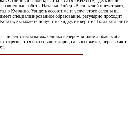
токи. Отличный салон красоты в СПБ «ВИЗИТ», здесь вы не
. Несравненные работы Натальи Энберт-Васильевой впечатляют,
оты в Купчино. Увидеть ассортимент услуг этого салоны вы
лья имеет специализированное образование, регулярно проходит
стати, вы можете получить скидку, не верите? Тогда загляните
нося перед этим макияж. Однако вечером вполне любая особа
но загрязняются из-за пыли с дорог, сальных желез, пересыхают
ет.