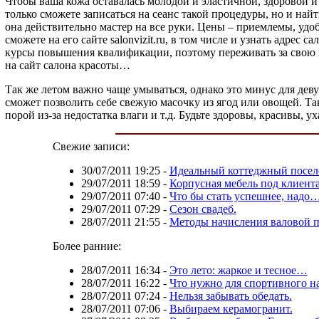
Чтобы ваша кожа оставалась молодой и эластичной, здоровой 
только сможете записаться на сеанс такой процедуры, но и на
она действительно мастер на все руки. Цены – приемлемы, удо
сможете на его сайте salonvizit.ru, в том числе и узнать адрес
курсы повышения квалификации, поэтому переживать за свою вн
на сайт салона красоты…
Так же летом важно чаще умываться, однако это минус для деву
сможет позволить себе свежую масочку из ягод или овощей. Так
порой из-за недостатка влаги и т.д. Будьте здоровы, красивы, 
Свежие записи:
30/07/2011 19:25
-
Идеальный коттеджный посел
29/07/2011 18:59
-
Корпусная мебель под клиента
29/07/2011 07:40
-
Что бы стать успешнее, надо
29/07/2011 07:29
-
Сезон свадеб.
28/07/2011 21:55
-
Методы начисления валовой 
Более ранние:
28/07/2011 16:34
-
Это лето: жаркое и тесное…
28/07/2011 16:22
-
Что нужно для спортивного н
28/07/2011 07:24
-
Нельзя забывать обедать.
28/07/2011 07:06
-
Выбираем керамогранит.