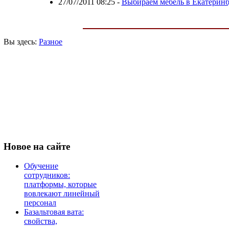
27/07/2011 08:25
-
Выбираем мебель в Екатеринб
Вы здесь:
Разное
Новое
на сайте
Обучение
сотрудников:
платформы, которые
вовлекают линейный
персонал
Базальтовая вата:
свойства,