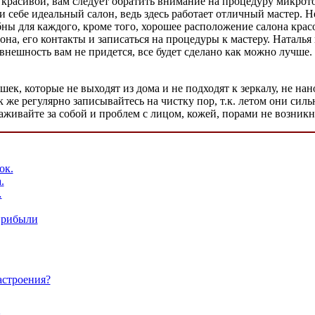
и красивой, вам следует обратить внимание на процедуру микро
йти себе идеальный салон, ведь здесь работает отличный мастер
бны для каждого, кроме того, хорошее расположение салона крас
 салона, его контакты и записаться на процедуры к мастеру. Ната
ешность вам не придется, все будет сделано как можно лучше. К
шек, которые не выходят из дома и не подходят к зеркалу, не на
 же регулярно записывайтесь на чистку пор, т.к. летом они силь
ухаживайте за собой и проблем с лицом, кожей, порами не возникн
ок.
.
…
прибыли
астроения?