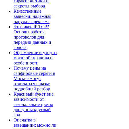
характеристики и
секреты выбора
Качественные
вывески: надёжная
наружная реклама
Что такое IP TCP?
Основы работы
протоколов для
передачи данных и
голоса
Обрамление и уход за
могилой: правила и
особенности
Почему цены на
сапфировые серьги в
Москве могут
отличаться в разы:
подробный разбор
Красивый букет вне
зависимости от
сезона: какие цветы
доступны круглый
год
Опечатка в
завещании: можно ли