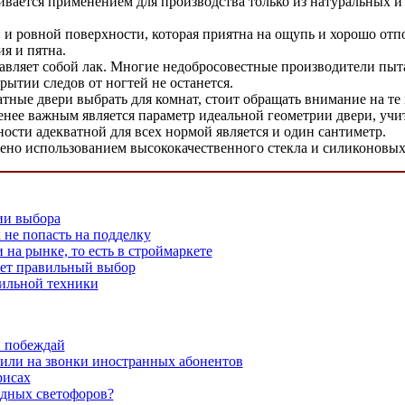
чивается применением для производства только из натуральных и
 и ровной поверхности, которая приятна на ощупь и хорошо отп
я и пятна.
авляет собой лак. Многие недобросовестные производители пыта
рытии следов от ногтей не останется.
ные двери выбрать для комнат, стоит обращать внимание на те 
нее важным является параметр идеальной геометрии двери, учит
ности адекватной для всех нормой является и один сантиметр.
ено использованием высококачественного стекла и силиконовых
ии выбора
 не попасть на подделку
 на рынке, то есть в строймаркете
жет правильный выбор
ильной техники
и побеждай
или на звонки иностранных абонентов
рисах
одных светофоров?