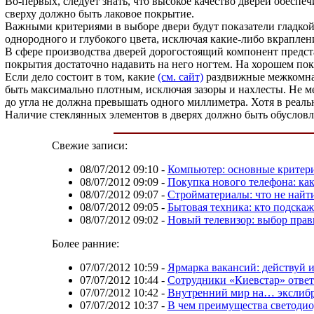
Во-первых, следует знать, что высокое качество дверей обеспе
сверху должно быть лаковое покрытие.
Важными критериями в выборе двери будут показатели гладкой
однородного и глубокого цвета, исключая какие-либо вкраплени
В сфере производства дверей дорогостоящий компонент предст
покрытия достаточно надавить на него ногтем. На хорошем пок
Если дело состоит в том, какие
(см. сайт)
раздвижные межкомнат
быть максимально плотным, исключая зазоры и нахлесты. Не ме
до угла не должна превышать одного миллиметра. Хотя в реаль
Наличие стеклянных элементов в дверях должно быть обусловл
Свежие записи:
08/07/2012 09:10
-
Компьютер: основные критер
08/07/2012 09:09
-
Покупка нового телефона: как
08/07/2012 09:07
-
Стройматериалы: что не найти
08/07/2012 09:05
-
Бытовая техника: кто подска
08/07/2012 09:02
-
Новый телевизор: выбор прав
Более ранние:
07/07/2012 10:59
-
Ярмарка вакансий: действуй 
07/07/2012 10:44
-
Сотрудники «Киевстар» ответ
07/07/2012 10:42
-
Внутренний мир на… экслиб
07/07/2012 10:37
-
В чем преимущества светоди