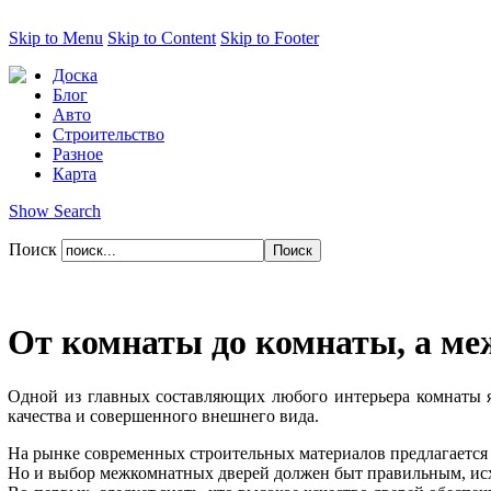
Skip to Menu
Skip to Content
Skip to Footer
Доска
Блог
Авто
Строительство
Разное
Карта
Show Search
Поиск
От комнаты до комнаты, а ме
Одной из главных составляющих любого интерьера комнаты яв
качества и совершенного внешнего вида.
На рынке современных строительных материалов предлагается
Но и выбор межкомнатных дверей должен быт правильным, исх