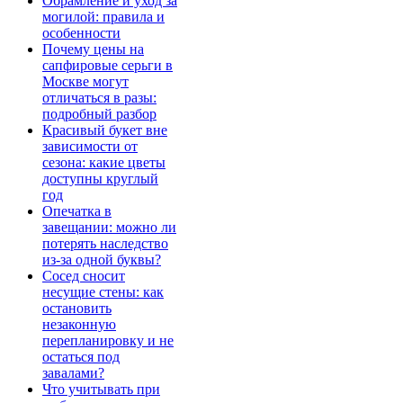
Обрамление и уход за
могилой: правила и
особенности
Почему цены на
сапфировые серьги в
Москве могут
отличаться в разы:
подробный разбор
Красивый букет вне
зависимости от
сезона: какие цветы
доступны круглый
год
Опечатка в
завещании: можно ли
потерять наследство
из-за одной буквы?
Сосед сносит
несущие стены: как
остановить
незаконную
перепланировку и не
остаться под
завалами?
Что учитывать при