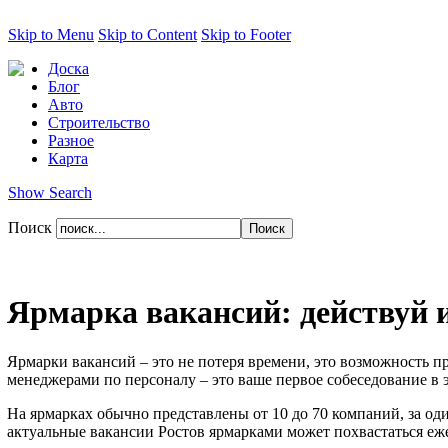
Skip to Menu
Skip to Content
Skip to Footer
Доска
Блог
Авто
Строительство
Разное
Карта
Show Search
Поиск
Ярмарка вакансий: действуй 
Ярмарки вакансий – это не потеря времени, это возможность п
менеджерами по персоналу – это ваше первое собеседование в 
На ярмарках обычно представлены от 10 до 70 компаний, за од
актуальные вакансии Ростов ярмарками может похвастаться еж