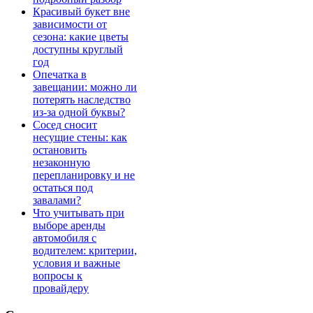
Красивый букет вне
зависимости от
сезона: какие цветы
доступны круглый
год
Опечатка в
завещании: можно ли
потерять наследство
из-за одной буквы?
Сосед сносит
несущие стены: как
остановить
незаконную
перепланировку и не
остаться под
завалами?
Что учитывать при
выборе аренды
автомобиля с
водителем: критерии,
условия и важные
вопросы к
провайдеру