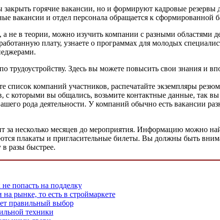
бы закрыть горячие вакансии, но и формируют кадровые резервы 
дные вакансии и отдел персонала обращается к сформированной б
 а не в теории, можно изучить компании с разными областями д
работанную плату, узнаете о программах для молодых специалис
неджерами.
по трудоустройству. Здесь вы можете повысить свои знания и вп
те список компаний участников, распечатайте экземпляры резюме
 с которыми вы общались, возьмите контактные данные, так вы
ашего рода деятельности. У компаний обычно есть вакансии раз
ит за несколько месяцев до мероприятия. Информацию можно на
яются плакаты и пригласительные билеты. Вы должны быть вним
 в разы быстрее.
 не попасть на подделку
 на рынке, то есть в строймаркете
жет правильный выбор
ильной техники