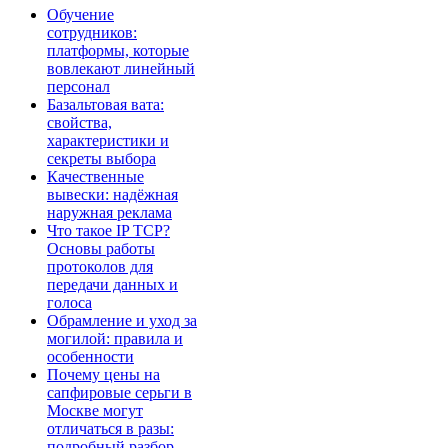
Обучение
сотрудников:
платформы, которые
вовлекают линейный
персонал
Базальтовая вата:
свойства,
характеристики и
секреты выбора
Качественные
вывески: надёжная
наружная реклама
Что такое IP TCP?
Основы работы
протоколов для
передачи данных и
голоса
Обрамление и уход за
могилой: правила и
особенности
Почему цены на
сапфировые серьги в
Москве могут
отличаться в разы:
подробный разбор