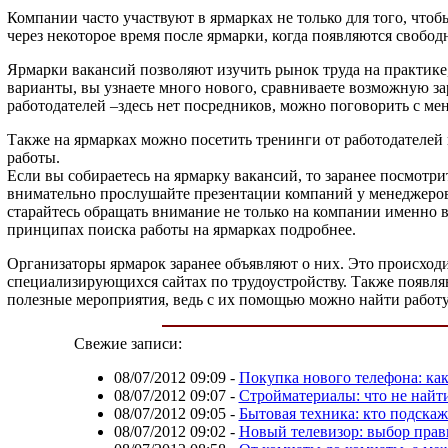
Компании часто участвуют в ярмарках не только для того, что
через некоторое время после ярмарки, когда появляются свобо
Ярмарки вакансий позволяют изучить рынок труда на практике,
варианты, вы узнаете много нового, сравниваете возможную за
работодателей –здесь нет посредников, можно поговорить с ме
Также на ярмарках можно посетить тренинги от работодателей 
работы.
Если вы собираетесь на ярмарку вакансий, то заранее посмотри
внимательно прослушайте презентации компаний у менеджеров,
старайтесь обращать внимание не только на компании именно в
принципах поиска работы на ярмарках подробнее.
Организаторы ярмарок заранее объявляют о них. Это происход
специализирующихся сайтах по трудоустройству. Также появл
полезные мероприятия, ведь с их помощью можно найти работу
Свежие записи:
08/07/2012 09:09
-
Покупка нового телефона: как
08/07/2012 09:07
-
Стройматериалы: что не найти
08/07/2012 09:05
-
Бытовая техника: кто подска
08/07/2012 09:02
-
Новый телевизор: выбор прав