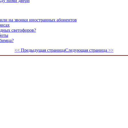
жду ними двери
или на звонки иностранных абонентов
рисах
одных светофоров?
боты
бимца?
<< Предыдущая страница
Следующая страница >>