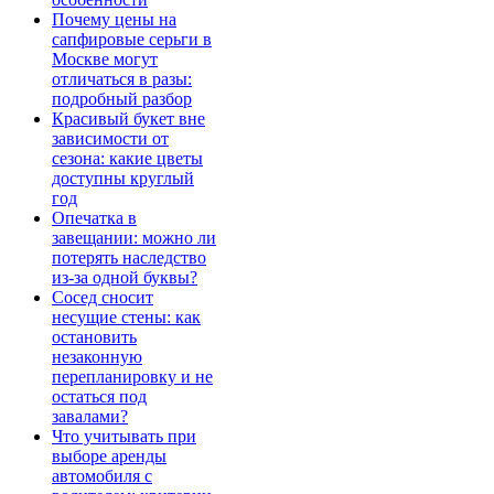
Почему цены на
сапфировые серьги в
Москве могут
отличаться в разы:
подробный разбор
Красивый букет вне
зависимости от
сезона: какие цветы
доступны круглый
год
Опечатка в
завещании: можно ли
потерять наследство
из-за одной буквы?
Сосед сносит
несущие стены: как
остановить
незаконную
перепланировку и не
остаться под
завалами?
Что учитывать при
выборе аренды
автомобиля с