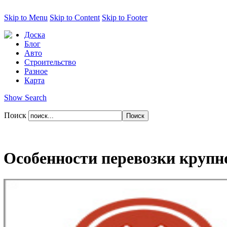
Skip to Menu
Skip to Content
Skip to Footer
Доска
Блог
Авто
Строительство
Разное
Карта
Show Search
Поиск
Особенности перевозки круп