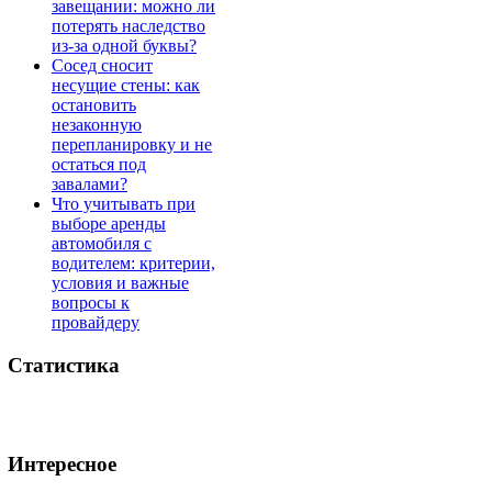
завещании: можно ли
потерять наследство
из-за одной буквы?
Сосед сносит
несущие стены: как
остановить
незаконную
перепланировку и не
остаться под
завалами?
Что учитывать при
выборе аренды
автомобиля с
водителем: критерии,
условия и важные
вопросы к
провайдеру
Статистика
Интересное