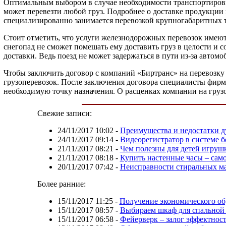
Оптимальным выбором в случае необходимости транспортировк
может перевезти любой груз. Подробнее о доставке продукци
специализированно занимается перевозкой крупногабаритных то
Стоит отметить, что услуги железнодорожных перевозок имею
снегопад не сможет помешать ему доставить груз в целости и 
доставки. Ведь поезд не может задержаться в пути из-за авто
Чтобы заключить договор с компаний «Биртранс» на перевозку
грузоперевозок. После заключения договора специалисты фирм
необходимую точку назначения. О расценках компании на груз
Свежие записи:
24/11/2017 10:02
-
Преимущества и недостатки д
24/11/2017 09:14
-
Видеорегистратор в системе б
21/11/2017 08:21
-
Чем полезны для детей игруш
21/11/2017 08:18
-
Купить настенные часы – сам
20/11/2017 07:42
-
Неисправности стиральных 
Более ранние:
15/11/2017 11:25
-
Получение экономического об
15/11/2017 08:57
-
Выбираем шкаф для спальной
15/11/2017 06:58
-
Фейерверк – залог эффектнос