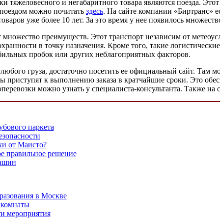
и тяжеловесного и негабаритного товара являются поезда. Это
и поездом можно почитать
здесь
. На сайте компании «Биртранс» 
варов уже более 10 лет. За это время у нее появилось множест
т множество преимуществ. Этот транспорт независим от метеоу
сохранности в точку назначения. Кроме того, такие логистическ
мобильных пробок или других неблагоприятных факторов.
 любого груза, достаточно посетить ее официальный сайт. Там
ы приступят к выполнению заказа в кратчайшие сроки. Это обес
оперевозки можно узнать у специалиста-консультанта. Также на
убового паркета
езопасности
ки от Маисто?
ое правильное решение
машин
разования в Москве
 комнаты
ти мероприятия