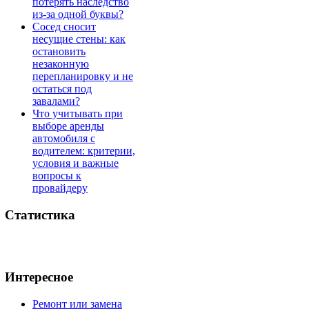
потерять наследство
из-за одной буквы?
Сосед сносит
несущие стены: как
остановить
незаконную
перепланировку и не
остаться под
завалами?
Что учитывать при
выборе аренды
автомобиля с
водителем: критерии,
условия и важные
вопросы к
провайдеру
Статистика
Интересное
Ремонт или замена