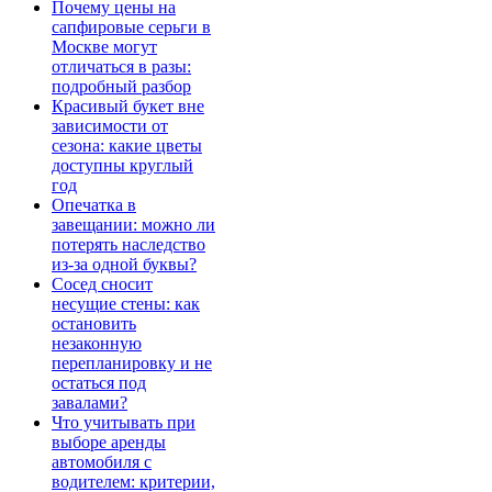
Почему цены на
сапфировые серьги в
Москве могут
отличаться в разы:
подробный разбор
Красивый букет вне
зависимости от
сезона: какие цветы
доступны круглый
год
Опечатка в
завещании: можно ли
потерять наследство
из-за одной буквы?
Сосед сносит
несущие стены: как
остановить
незаконную
перепланировку и не
остаться под
завалами?
Что учитывать при
выборе аренды
автомобиля с
водителем: критерии,