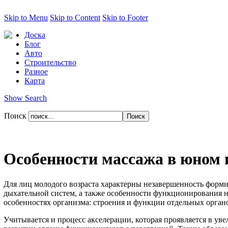
Skip to Menu
Skip to Content
Skip to Footer
Доска
Блог
Авто
Строительство
Разное
Карта
Show Search
Поиск
Особенности массажа в юном 
Для лиц молодого возраста характерны незавершенность формир
дыхательной систем, а также особенности функционирования 
особенностях организма: строения и функции отдельных органо
Учитывается и процесс акселерации, которая проявляется в ув