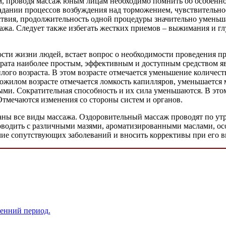
, проводя массаж юным лицам необходимо помнить об особеннос
ладании процессов возбуждения над торможением, чувствительн
ействия, продолжительность одной процедуры значительно умень
сажа. Следует также избегать жестких приемов – выжимания и г
сти жизни людей, встает вопрос о необходимости проведения пр
арата наиболее простым, эффективным и доступным средством я
го возраста. В этом возрасте отмечается уменьшение количеств
ожилом возрасте отмечается ломкость капилляров, уменьшается
и. Сократительная способность и их сила уменьшаются. В этом 
Отмечаются изменения со стороны систем и органов.
ны все виды массажа. Оздоровительный массаж проводят по утр
оводить с различными мазями, ароматизированными маслами, ос
чие сопутствующих заболеваний и вносить коррективы при его 
сенний период.