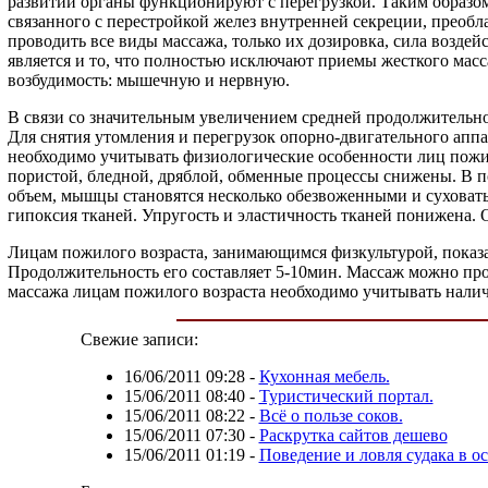
развитии органы функционируют с перегрузкой. Таким образом
связанного с перестройкой желез внутренней секреции, преоб
проводить все виды массажа, только их дозировка, сила возд
является и то, что полностью исключают приемы жесткого мас
возбудимость: мышечную и нервную.
В связи со значительным увеличением средней продолжительно
Для снятия утомления и перегрузок опорно-двигательного апп
необходимо учитывать физиологические особенности лиц пожило
пористой, бледной, дряблой, обменные процессы снижены. В п
объем, мышцы становятся несколько обезвоженными и суховатым
гипоксия тканей. Упругость и эластичность тканей понижена. 
Лицам пожилого возраста, занимающимся физкультурой, показа
Продолжительность его составляет 5-10мин. Массаж можно пр
массажа лицам пожилого возраста необходимо учитывать нали
Свежие записи:
16/06/2011 09:28
-
Кухонная мебель.
15/06/2011 08:40
-
Туристический портал.
15/06/2011 08:22
-
Всё о пользе соков.
15/06/2011 07:30
-
Раскрутка сайтов дешево
15/06/2011 01:19
-
Поведение и ловля судака в о