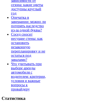
зависимости от
сезона: какие цветы
доступны круглый
год
Опечатка в
завещании: можно ли
потерять наследство
из-за одной буквы?
Сосед сносит
несущие стены: как
остановить
незаконную
перепланировку и не
остаться под
завалами?
Что учитывать при
выборе аренды
автомобиля с
водителем: критерии,
условия и важные
вопросы к
провайдеру
Статистика