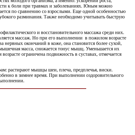
тях молодого организма, а именно: ускорении роста,
ости к боли при травмах и заболеваниях. Юным можно
шается по сравнению со взрослыми. Еще одной особенностью
лубокого разминания. Также необходимо учитывать быструю
офилактического и восстановительного массажа среди них.
вляется массаж. Но при его выполнении в пожилом возрасте
а нервных окончаний в коже, она становится более сухой,
 мышечная масса, снижается тонус мышц. Уменьшается их
возрасте ограничена подвижность в суставах, отмечается
ам: растирают мышцы шеи, плеча, предплечья, виски.
обенно в зимнее время. При выполнении оздоровительного
выполнении.