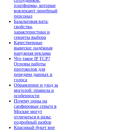
сотрудников:
платформы, которые
вовлекают линейный
персонал
Базальтовая вата:
свойства,
характеристики и
секреты выбора
Качественные
вывески: надёжная
наружная реклама
Что такое IP TCP?
Основы работы
протоколов для
передачи данных и
голоса
Обрамление и уход за
могилой: правила и
особенности
Почему цены на
сапфировые серьги в
Москве могут
отличаться в разы:
подробный разбор
Красивый букет вне