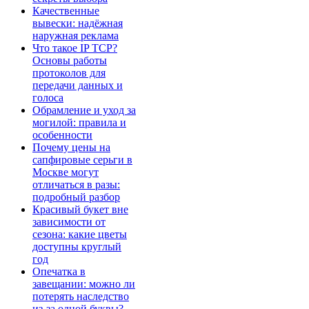
Качественные
вывески: надёжная
наружная реклама
Что такое IP TCP?
Основы работы
протоколов для
передачи данных и
голоса
Обрамление и уход за
могилой: правила и
особенности
Почему цены на
сапфировые серьги в
Москве могут
отличаться в разы:
подробный разбор
Красивый букет вне
зависимости от
сезона: какие цветы
доступны круглый
год
Опечатка в
завещании: можно ли
потерять наследство
из-за одной буквы?