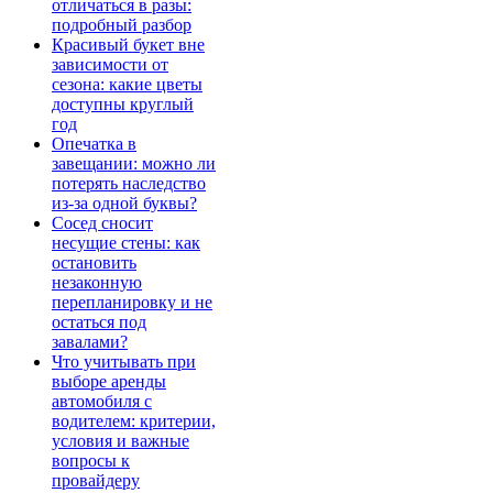
отличаться в разы:
подробный разбор
Красивый букет вне
зависимости от
сезона: какие цветы
доступны круглый
год
Опечатка в
завещании: можно ли
потерять наследство
из-за одной буквы?
Сосед сносит
несущие стены: как
остановить
незаконную
перепланировку и не
остаться под
завалами?
Что учитывать при
выборе аренды
автомобиля с
водителем: критерии,
условия и важные
вопросы к
провайдеру