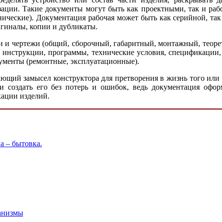
лизации. Такие документы могут быть как проектными, так и р
ические). Документация рабочая может быть как серийной, так 
игиналы, копии и дубликаты.
 и чертежи (общий, сборочный, габаритный, монтажный, теоре
, инструкции, программы, технические условия, спецификации
кументы (ремонтные, эксплуатационные).
ющий замысел конструктора для претворения в жизнь того или
создать его без потерь и ошибок, ведь документация оформ
кации изделий.
а – бытовка.
анизмы