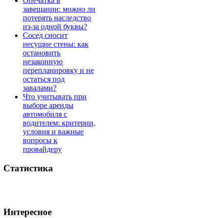
Опечатка в
завещании: можно ли
потерять наследство
из-за одной буквы?
Сосед сносит
несущие стены: как
остановить
незаконную
перепланировку и не
остаться под
завалами?
Что учитывать при
выборе аренды
автомобиля с
водителем: критерии,
условия и важные
вопросы к
провайдеру
Статистика
Интересное