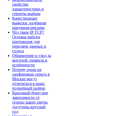
свойства,
характеристики и
секреты выбора
Качественные
вывески: надёжная
наружная реклама
Что такое IP TCP?
Основы работы
протоколов для
передачи данных и
голоса
Обрамление и уход за
могилой: правила и
особенности
Почему цены на
сапфировые серьги в
Москве могут
отличаться в разы:
подробный разбор
Красивый букет вне
зависимости от
сезона: какие цветы
доступны круглый
год