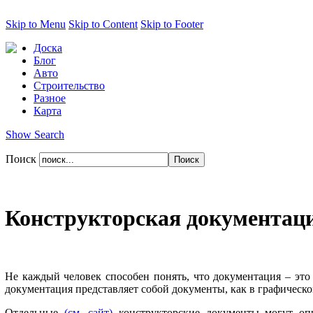
Skip to Menu
Skip to Content
Skip to Footer
Доска
Блог
Авто
Строительство
Разное
Карта
Show Search
Поиск
Конструкторская документац
Не каждый человек способен понять, что документация – это 
документация представляет собой документы, как в графическом
Отдельные
(см. сайт)
конструкторские документы могут опре