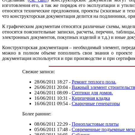
изготовления его, а так же порядок его эксплуатации и ути
относятся технические предложения, проекты (эскизные и техн
что конструкторская документация делится на подлинники, ор
К графическим документам относятся различные схемы, модели
относятся пояснительные записки, расчеты, перечни, таблицы
электронных документов, покупных изделий и т.д.) и иные до
Конструкторская документация – необходимый элемент, переда
можно в полном объеме пополнить свои знания о проекте и 
документация используется и при производстве и при сертифи
Свежие записи:
28/06/2011 18:27
-
Ремонт теплого пола.
26/06/2011 20:04
-
Важный элемент строительств
24/06/2011 08:09
-
Септики для домов.
16/06/2011 10:31
-
Кирпичная кладка
16/06/2011 09:54
-
Сварочные генераторы
Более ранние:
08/06/2011 22:29
-
Пенопластовые плиты
05/06/2011 17:48
-
Современные подъемные мех
28/05/2011 16:05
-
Сайдинг