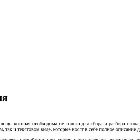
ия
вещь, которая необходима не только для сбора и разбора стола
, так и текстовом виде, которые носят в себе полное описание д
делять устройство или состав части изделия, раскрывать да