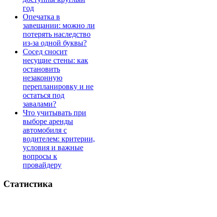
год
Опечатка в
завещании: можно ли
потерять наследство
из-за одной буквы?
Сосед сносит
несущие стены: как
остановить
незаконную
перепланировку и не
остаться под
завалами?
Что учитывать при
выборе аренды
автомобиля с
водителем: критерии,
условия и важные
вопросы к
провайдеру
Статистика