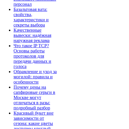
персонал
Базальтовая вата:
свойства,
характеристики и
секреты выбора
Качественные
вывески: надёжная
наружная реклама
Что такое IP TCP?
Основы работы
протоколов для
передачи данных и
голоса
Обрамление и уход за
могилой: правила и
особенности
Почему цены на
сапфировые серьги в
Москве могут
отличаться в разы:
подробный разбор
Красивый букет вне
зависимости от
сезона: какие цветы
доступны круглый