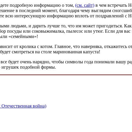
 найдете подробную информацию о том,
(см. сайт)
в чем встречать Н
ешение в последний момент, благодаря чему выглядим сногсшиба
айдете всю интересующую информацию вплоть от поздравлений с 
мыми людьми, и дарить лучше то, что им может пригодиться. Как
ор посуды или соковыжималка, пылесос или утюг. Если для вас 
были «семейными»!
зависит от кролика с котом. Главное, что наверняка, откажитесь
удет смотреться на столе маринованная капуста!
ть все будет очень нарядно, чтобы символы года понимали вашу 
го игрушек подобной формы.
я Отечественная война)