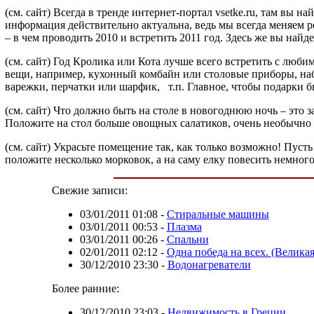
(см. сайт) Всегда в тренде интернет-портал vsetke.ru, там вы
информация действительно актуальна, ведь мы всегда меняем р
– в чем проводить 2010 и встретить 2011 год. Здесь же вы н
(см. сайт) Год Кролика или Кота лучше всего встретить с люби
вещи, например, кухонный комбайн или столовые приборы, наб
варежки, перчатки или шарфик,
т.п. Главное, чтобы подарки 
(см. сайт) Что должно быть на столе в новогоднюю ночь – это 
Положите на стол больше овощных салатиков, очень необычно б
(см. сайт) Украсьте помещение так, как только возможно! Пус
положите несколько морковок, а на саму елку повесить немно
Свежие записи:
03/01/2011 01:08
-
Стиральные машины
03/01/2011 00:53
-
Плазма
03/01/2011 00:26
-
Спальни
02/01/2011 02:12
-
Одна победа на всех. (Велика
30/12/2010 23:30
-
Водонагреватели
Более ранние:
30/12/2010 23:03
-
Недвижимость в Греции