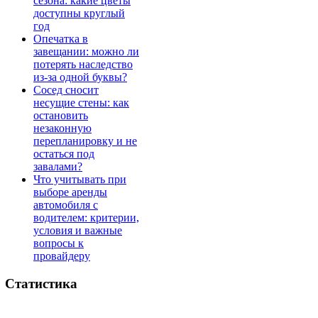
сезона: какие цветы
доступны круглый
год
Опечатка в
завещании: можно ли
потерять наследство
из-за одной буквы?
Сосед сносит
несущие стены: как
остановить
незаконную
перепланировку и не
остаться под
завалами?
Что учитывать при
выборе аренды
автомобиля с
водителем: критерии,
условия и важные
вопросы к
провайдеру
Статистика